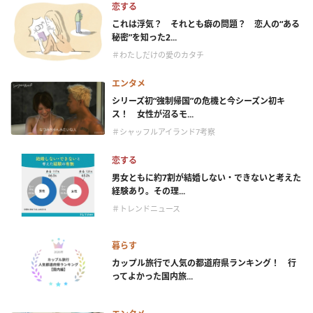
恋する
これは浮気？ それとも癖の問題？ 恋人の“ある
秘密”を知った2...
＃わたしだけの愛のカタチ
エンタメ
シリーズ初“強制帰国”の危機と今シーズン初キ
ス！ 女性が沼るモ...
＃シャッフルアイランド7考察
恋する
男女ともに約7割が結婚しない・できないと考えた
経験あり。その理...
＃トレンドニュース
暮らす
カップル旅行で人気の都道府県ランキング！ 行
ってよかった国内旅...