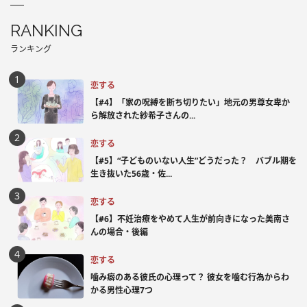
RANKING
ランキング
恋する
【#4】「家の呪縛を断ち切りたい」地元の男尊女卑か
ら解放された紗希子さんの...
恋する
【#5】“子どものいない人生”どうだった？ バブル期を
生き抜いた56歳・佐...
恋する
【#6】不妊治療をやめて人生が前向きになった美南さ
んの場合・後編
恋する
噛み癖のある彼氏の心理って？ 彼女を噛む行為からわ
かる男性心理7つ