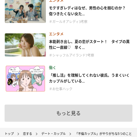
エンタメ
モテすぎレディはなぜ、男性の心を掴むのか？
傷つきたくない女た...
＃ガールオアレディ3考察
エンタメ
本能剥き出し、夏の恋がスタート！ タイプの異
性に一直線♡ 早く...
＃シャッフルアイランド7考察
働く
「推し活」を理解してくれない彼氏。うまくいく
カップルがしている...
＃お仕事ハック
もっと見る
トップ
恋する
デート・カップル
「不倫カップル」がやりがちな5つのこと