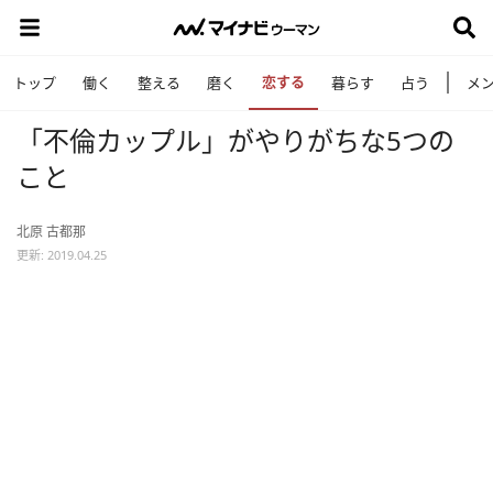
恋する
トップ
働く
整える
磨く
暮らす
占う
メ
「不倫カップル」がやりがちな5つの
こと
北原 古都那
更新: 2019.04.25