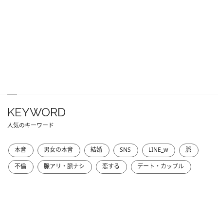
KEYWORD
人気のキーワード
本音
男女の本音
結婚
SNS
LINE_w
脈
不倫
脈アリ・脈ナシ
恋する
デート・カップル