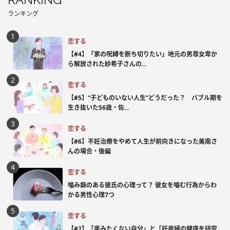
ランキング
恋する
【#4】「家の呪縛を断ち切りたい」地元の男尊女卑か
ら解放された紗希子さんの...
恋する
【#5】“子どものいない人生”どうだった？ バブル期を
生き抜いた56歳・佐...
恋する
【#6】不妊治療をやめて人生が前向きになった美南さ
んの場合・後編
恋する
噛み癖のある彼氏の心理って？ 彼女を噛む行為からわ
かる男性心理7つ
恋する
【#2】「産みたくない自分」と「妊産婦の健康を研究