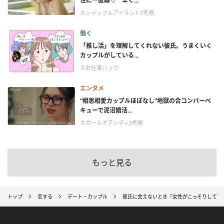
性に一直線♡ 早く...
＃シャッフルアイランド7考察
働く
「推し活」を理解してくれない彼氏。うまくいく
カップルがしている...
＃お仕事ハック
エンタメ
“相思相愛カップルほぼなし”地獄の合コンバーベ
キューで泥沼婚活...
＃ガールオアレディ3考察
もっと見る
トップ
恋する
デート・カップル
彼氏に会えないとき「女性がこっそりしてい