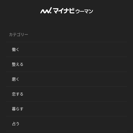
カテゴリー
働く
整える
磨く
恋する
暮らす
占う