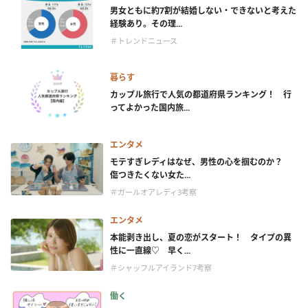
男女ともに約7割が結婚しない・できないと考えた
経験あり。その理...
＃トレンドニュース
暮らす
カップル旅行で人気の都道府県ランキング！ 行
ってよかった国内旅...
エンタメ
モテすぎレディはなぜ、男性の心を掴むのか？
傷つきたくない女た...
＃ガールオアレディ3考察
エンタメ
本能剥き出し、夏の恋がスタート！ タイプの異
性に一直線♡ 早く...
＃シャッフルアイランド7考察
働く