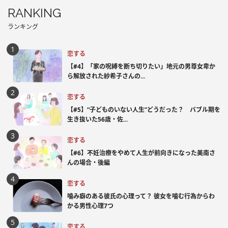
RANKING
ランキング
恋する
【#4】「家の呪縛を断ち切りたい」地元の男尊女卑か
ら解放された紗希子さんの...
恋する
【#5】“子どものいない人生”どうだった？ バブル期を
生き抜いた56歳・佐...
恋する
【#6】不妊治療をやめて人生が前向きになった美南さ
んの場合・後編
恋する
噛み癖のある彼氏の心理って？ 彼女を噛む行為からわ
かる男性心理7つ
恋する