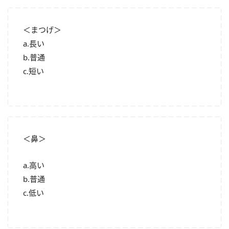
＜まつげ＞
a.長い
b.普通
c.短い
＜鼻＞
a.高い
b.普通
c.低い