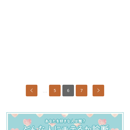
…
5
6
7