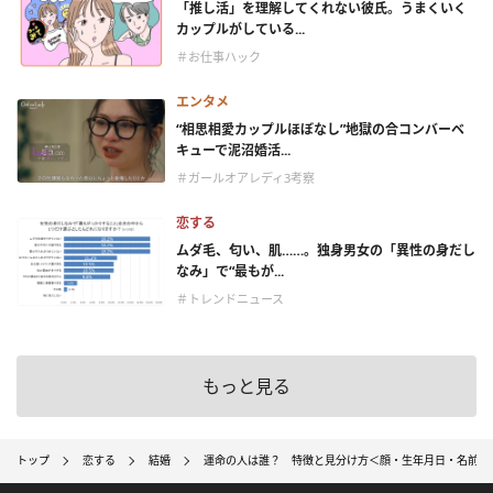
「推し活」を理解してくれない彼氏。うまくいく
カップルがしている...
＃お仕事ハック
エンタメ
“相思相愛カップルほぼなし”地獄の合コンバーベ
キューで泥沼婚活...
＃ガールオアレディ3考察
恋する
ムダ毛、匂い、肌……。独身男女の「異性の身だし
なみ」で“最もが...
＃トレンドニュース
もっと見る
トップ
恋する
結婚
運命の人は誰？ 特徴と見分け方＜顔・生年月日・名前＞