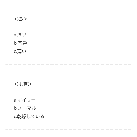
＜唇＞
a.厚い
b.普通
c.薄い
＜肌質＞
a.オイリー
b.ノーマル
c.乾燥している