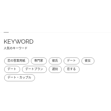
KEYWORD
人気のキーワード
恋の答案用紙
専門家
彼氏
デート
彼女
デート
デートプラン
遅刻
恋する
デート・カップル