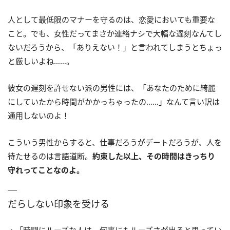
人として最低限のマナーを守るのは、恋愛においても重要な
こと。でも、女性だってまさか連絡ナシで大幅な遅刻なんてし
ないだろうから、「ありえない！」と言われてしまうとちょっ
と厳しいよね……。
彼女の遅刻を許せない派の男性には、「あなたのために綺麗
にしていたから時間がかかっちゃったの……」なんて言い訳は
通用しないのよ！
こういう男性からすると、仕事だろうがデートだろうが、人を
待たせるのは言語道断。
約束した以上、その時間はきっちり
守れってことなのよ。
だらしない印象を受ける
・「時間にルーズな人は、何事にもルーズさが出ると思ってい