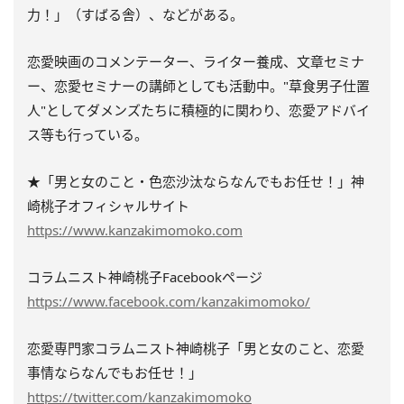
力！」（すばる舎）、などがある。
恋愛映画のコメンテーター、ライター養成、文章セミナ
ー、恋愛セミナーの講師としても活動中。"草食男子仕置
人"としてダメンズたちに積極的に関わり、恋愛アドバイ
ス等も行っている。
★「男と女のこと・色恋沙汰ならなんでもお任せ！」神
崎桃子オフィシャルサイト
https://www.kanzakimomoko.com
コラムニスト神崎桃子Facebookページ
https://www.facebook.com/kanzakimomoko/
恋愛専門家コラムニスト神崎桃子「男と女のこと、恋愛
事情ならなんでもお任せ！」
https://twitter.com/kanzakimomoko