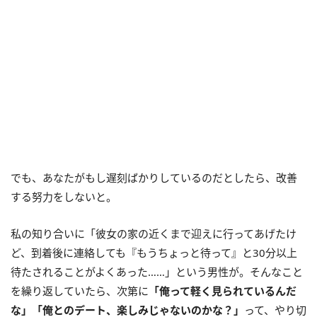
でも、あなたがもし遅刻ばかりしているのだとしたら、改善
する努力をしないと。
私の知り合いに「彼女の家の近くまで迎えに行ってあげたけ
ど、到着後に連絡しても『もうちょっと待って』と30分以上
待たされることがよくあった……」という男性が。そんなこと
を繰り返していたら、次第に
「俺って軽く見られているんだ
な」「俺とのデート、楽しみじゃないのかな？」
って、やり切