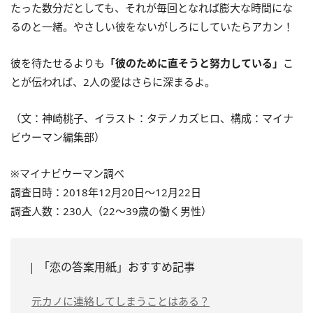
たった数分だとしても、それが毎回となれば膨大な時間にな
るのと一緒。やさしい彼をないがしろにしていたらアカン！
彼を待たせるよりも
「彼のために直そうと努力している」
こ
とが伝われば、2人の愛はさらに深まるよ。
（文：神崎桃子、イラスト：タテノカズヒロ、構成：マイナ
ビウーマン編集部）
※マイナビウーマン調べ
調査日時：2018年12月20日～12月22日
調査人数：230人（22～39歳の働く男性）
「恋の答案用紙」おすすめ記事
元カノに連絡してしまうことはある？