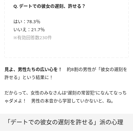
Q. デートでの彼女の遅刻、許せる？
はい：78.3％
いいえ：21.7％
※有効回答数230件
見よ、男性たちの広い心を！
約8割の男性が「彼女の遅刻を
許せる」という結果に！
だからって、女性のみなさんは“遅刻の常習犯”になんてなっち
ゃダメよ！ 男性の本音から学習していかないと、ね。
「デートでの彼女の遅刻を許せる」派の心理