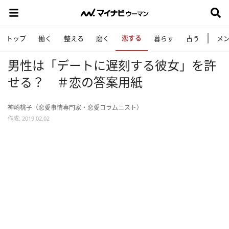
恋する
トップ
働く
整える
磨く
暮らす
占う
メ
男性は「デートに遅刻する彼女」を許
せる？ ＃恋の答案用紙
神崎桃子（恋愛事情専門家・恋愛コラムニスト）
作成: 2019.02.02