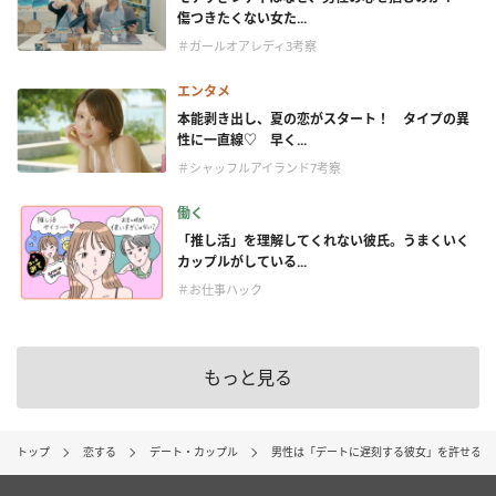
傷つきたくない女た...
＃ガールオアレディ3考察
エンタメ
本能剥き出し、夏の恋がスタート！ タイプの異
性に一直線♡ 早く...
＃シャッフルアイランド7考察
働く
「推し活」を理解してくれない彼氏。うまくいく
カップルがしている...
＃お仕事ハック
もっと見る
トップ
恋する
デート・カップル
男性は「デートに遅刻する彼女」を許せる？