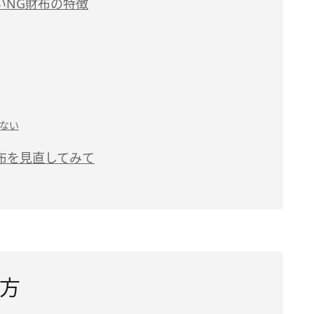
いNG財布の特徴
ない
布を見直してみて
方