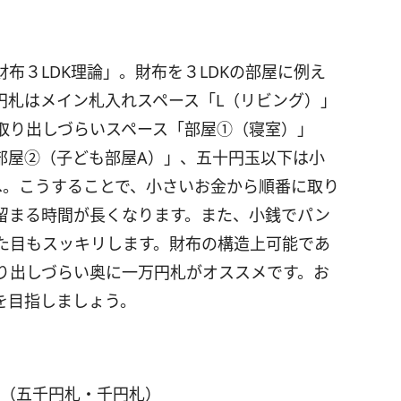
布３LDK理論」。財布を３LDKの部屋に例え
円札はメイン札入れスペース「L（リビング）」
取り出しづらいスペース「部屋①（寝室）」
部屋②（子ども部屋A）」、五十円玉以下は小
へ。こうすることで、小さいお金から順番に取り
留まる時間が長くなります。また、小銭でパン
た目もスッキリします。財布の構造上可能であ
り出しづらい奥に一万円札がオススメです。お
を目指しましょう。
ス（五千円札・千円札）