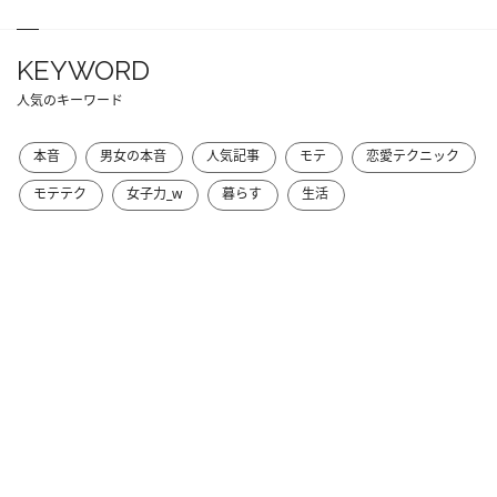
KEYWORD
人気のキーワード
本音
男女の本音
人気記事
モテ
恋愛テクニック
モテテク
女子力_w
暮らす
生活