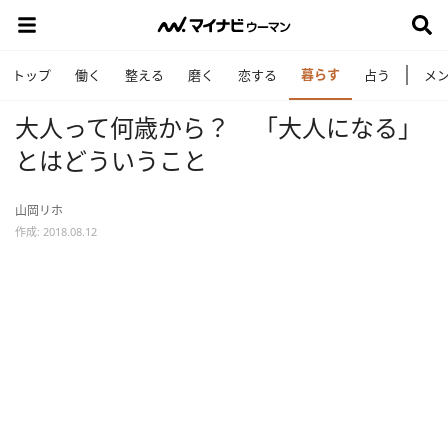
暮らす
トップ
働く
整える
磨く
恋する
占う
メ
大人って何歳から？ 「大人になる」
とはどういうこと
山岡リホ
作成: 2018.08.12