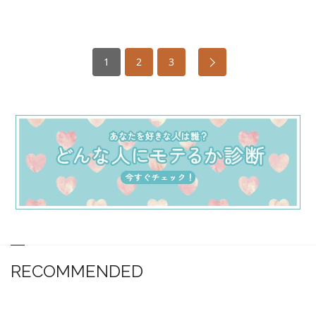
1
2
3
RECOMMENDED