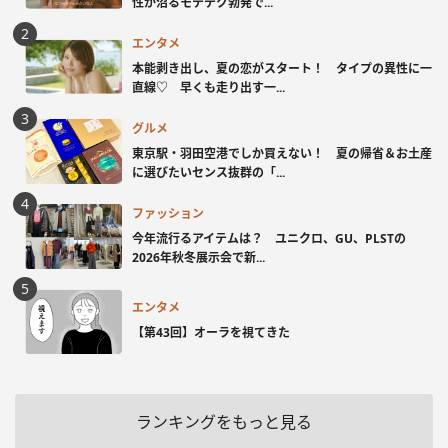
性が沼るモテテク勃発で...
エンタメ
本能剥き出し、夏の恋がスタート！ タイプの異性に一
直線♡ 早くも走り出す一...
グルメ
東京駅・羽田空港でしか買えない！ 夏の帰省＆お土産
に選びたいセンス抜群の「...
ファッション
今年流行るアイテムは？ ユニクロ、GU、PLSTの
2026年秋冬展示会で新...
エンタメ
【第43回】オーラを視てきた
ランキングをもっと見る