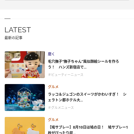
LATEST
最新の記事
磨く
毛穴撫子“撫子ちゃん”風似顔絵シールを作ろ
う！ ハンズ新宿店で...
＃ビューティーニュース
グルメ
ラッコ＆ジュゴンのスイーツがかわいすぎ！ シ
ェラトン都ホテル大...
＃グルメニュース
グルメ
【鳩サブレー】8月10日は鳩の日！ 鳩サブレー1
枚がぴったり収...