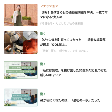
ファッション
【8月】暑すぎる日の通勤服問題を解決。一枚でサ
マになる“大人の...
#今日もちゃんとしたい私の通勤服
働く
【ジャンル別】買ってよかった！ 読者＆編集部
が選ぶ「QOL爆上...
【特集】夏を、軽やかに、おしゃれに。
働く
「私には無理」を抜け出した30歳がAIと見つけた
新しいキャリア...
働く
AIが私にくれたのは、「最初の一歩」だった