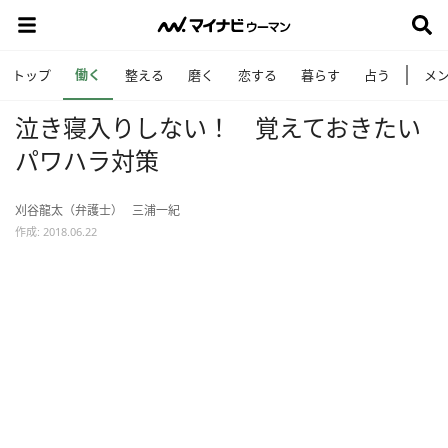
働く
トップ
整える
磨く
恋する
暮らす
占う
メ
泣き寝入りしない！ 覚えておきたい
パワハラ対策
刈谷龍太（弁護士）
三浦一紀
作成: 2018.06.22