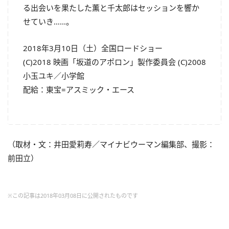
る出会いを果たした薫と千太郎はセッションを響か
せていき……。
2018年3月10日（土）全国ロードショー
(C)2018 映画「坂道のアポロン」製作委員会 (C)2008
小玉ユキ／小学館
配給：東宝=アスミック・エース
（取材・文：井田愛莉寿／マイナビウーマン編集部、撮影：
前田立）
※この記事は2018年03月08日に公開されたものです