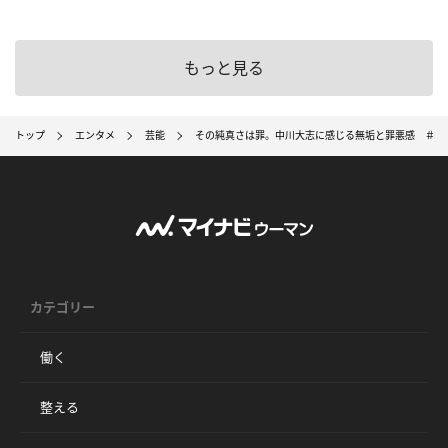
もっと見る
トップ
エンタメ
芸能
その純真さは罪。中川大志に感じる無垢と罪悪感 ＃罪
カテゴリー
働く
整える