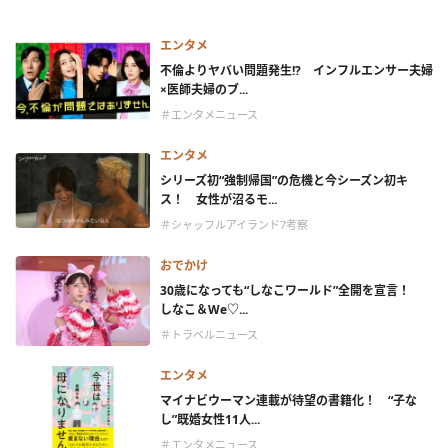
エンタメ
不倫よりヤバい問題発生!? インフルエンサー夫婦
×医師夫婦のブ...
＃エンタメニュース
エンタメ
シリーズ初“強制帰国”の危機と今シーズン初キ
ス！ 女性が沼るモ...
＃シャッフルアイランド7考察
おでかけ
30歳になっても“しなこワールド”全開を宣言！
しなこ＆We♡...
＃トラベルニュース
エンタメ
マイナビウーマン連載が待望の書籍化！ “子な
し”既婚女性11人...
＃エンタメニュース