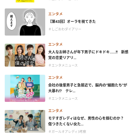
エンタメ
【第43回】オーラを視てきた
＃しごおわダイアリー
エンタメ
大人なお姉さんが年下男子にドキドキ……!! 新感
覚の恋愛リアリ...
＃エンタメニュース
エンタメ
会社の後輩男子と急接近で、脳内の“細胞たち”が
大暴れ!? テレ...
＃エンタメニュース
エンタメ
モテすぎレディはなぜ、男性の心を掴むのか？
傷つきたくない女た...
＃ガールオアレディ3考察