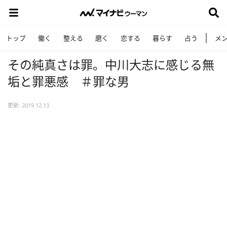
トップ
働く
整える
磨く
恋する
暮らす
占う
メ
その純真さは罪。中川大志に感じる無
垢と罪悪感 ＃罪な男
更新: 2019.12.13