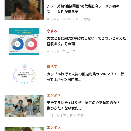
シリーズ初“強制帰国”の危機と今シーズン初キ
ス！ 女性が沼るモ...
＃シャッフルアイランド7考察
恋する
男女ともに約7割が結婚しない・できないと考えた
経験あり。その理...
＃トレンドニュース
暮らす
カップル旅行で人気の都道府県ランキング！ 行
ってよかった国内旅...
エンタメ
モテすぎレディはなぜ、男性の心を掴むのか？
傷つきたくない女た...
＃ガールオアレディ3考察
エンタメ