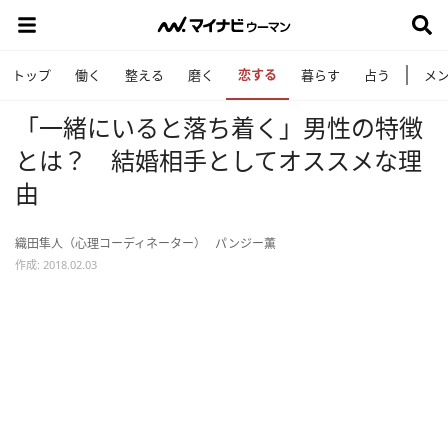
恋する
トップ
働く
整える
磨く
暮らす
占う
メ
「一緒にいると落ち着く」男性の特徴
とは？ 結婚相手としてオススメな理
由
織田隼人（心理コーディネーター）
パンジー薫
作成: 2018.02.03