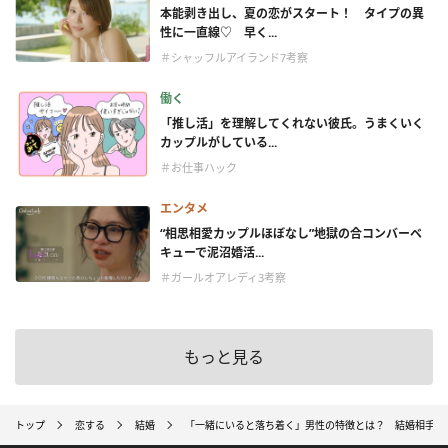
本能剥き出し、夏の恋がスタート！ タイプの異
性に一直線♡ 早く...
＃シャッフルアイランド7考察
働く
「推し活」を理解してくれない彼氏。うまくいく
カップルがしている...
＃お仕事ハック
エンタメ
“相思相愛カップルほぼなし”地獄の合コンバーベ
キューで泥沼婚活...
＃ガールオアレディ3考察
もっと見る
トップ
恋する
結婚
「一緒にいると落ち着く」男性の特徴とは？ 結婚相手と