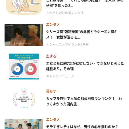
これは浮気？ それとも癖の問題？ 恋人の“ある
秘密”を知った2...
＃わたしだけの愛のカタチ
エンタメ
シリーズ初“強制帰国”の危機と今シーズン初キ
ス！ 女性が沼るモ...
＃シャッフルアイランド7考察
恋する
男女ともに約7割が結婚しない・できないと考えた
経験あり。その理...
＃トレンドニュース
暮らす
カップル旅行で人気の都道府県ランキング！ 行
ってよかった国内旅...
エンタメ
モテすぎレディはなぜ、男性の心を掴むのか？