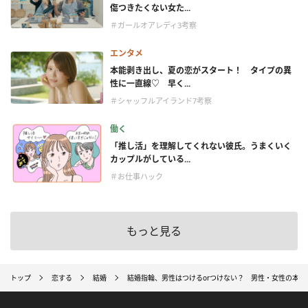
傷つきたくない女た...
＃ガールオアレディ3考察
エンタメ
本能剥き出し、夏の恋がスタート！ タイプの異
性に一直線♡ 早く...
＃シャッフルアイランド7考察
働く
「推し活」を理解してくれない彼氏。うまくいく
カップルがしている...
＃お仕事ハック
もっと見る
トップ
恋する
結婚
結婚指輪、男性はつけるorつけない？ 男性・女性の本音