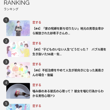
RANKING
ランキング
恋する
【#4】「家の呪縛を断ち切りたい」地元の男尊女卑か
ら解放された紗希子さんの...
恋する
【#5】“子どものいない人生”どうだった？ バブル期を
生き抜いた56歳・佐...
恋する
【#6】不妊治療をやめて人生が前向きになった美南さ
んの場合・後編
恋する
噛み癖のある彼氏の心理って？ 彼女を噛む行為からわ
かる男性心理7つ
恋する