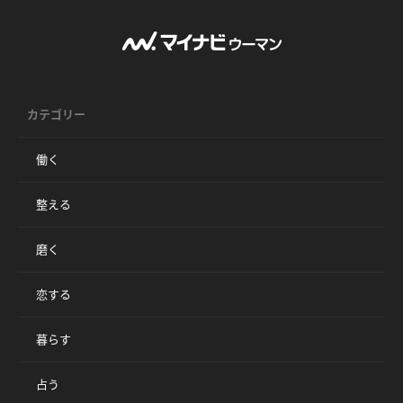
カテゴリー
働く
整える
磨く
恋する
暮らす
占う