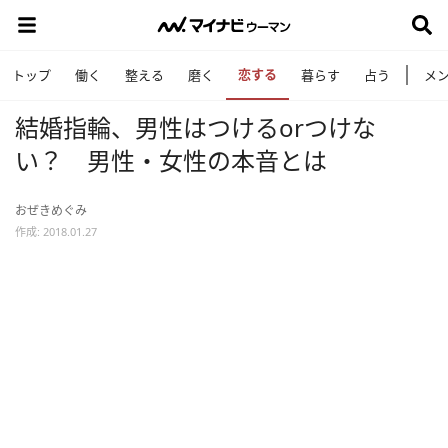
恋する
トップ
働く
整える
磨く
暮らす
占う
メ
結婚指輪、男性はつけるorつけな
い？ 男性・女性の本音とは
おぜきめぐみ
作成: 2018.01.27