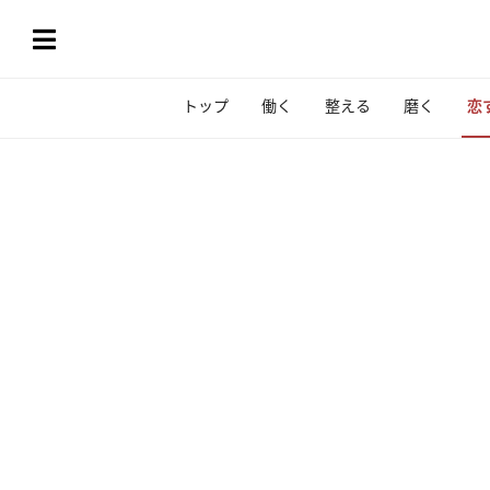
トップ
働く
整える
磨く
恋