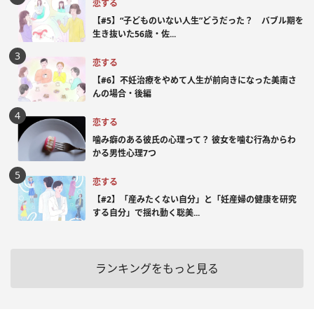
恋する
【#5】“子どものいない人生”どうだった？ バブル期を
生き抜いた56歳・佐...
恋する
【#6】不妊治療をやめて人生が前向きになった美南さ
んの場合・後編
恋する
噛み癖のある彼氏の心理って？ 彼女を噛む行為からわ
かる男性心理7つ
恋する
【#2】「産みたくない自分」と「妊産婦の健康を研究
する自分」で揺れ動く聡美...
ランキングをもっと見る