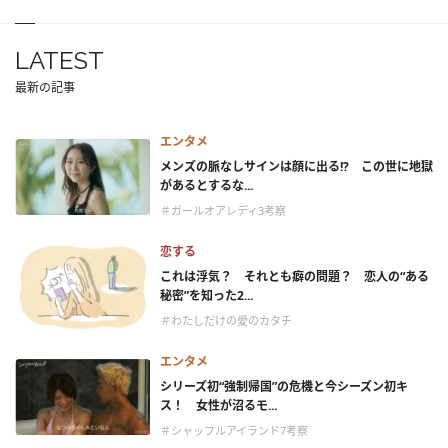
LATEST
最新の記事
エンタメ
メンズの脈なしサインは顔に出る!? この世に地獄
があるとするな...
＃ガールオアレディ3考察
恋する
これは浮気？ それとも癖の問題？ 恋人の“ある
秘密”を知った2...
＃わたしだけの愛のカタチ
エンタメ
シリーズ初“強制帰国”の危機と今シーズン初キ
ス！ 女性が沼るモ...
＃シャッフルアイランド7考察