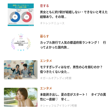
恋する
男女ともに約7割が結婚しない・できないと考えた
経験あり。その理...
＃トレンドニュース
暮らす
カップル旅行で人気の都道府県ランキング！ 行
ってよかった国内旅...
エンタメ
モテすぎレディはなぜ、男性の心を掴むのか？
傷つきたくない女た...
＃ガールオアレディ3考察
エンタメ
本能剥き出し、夏の恋がスタート！ タイプの異
性に一直線♡ 早く...
＃シャッフルアイランド7考察