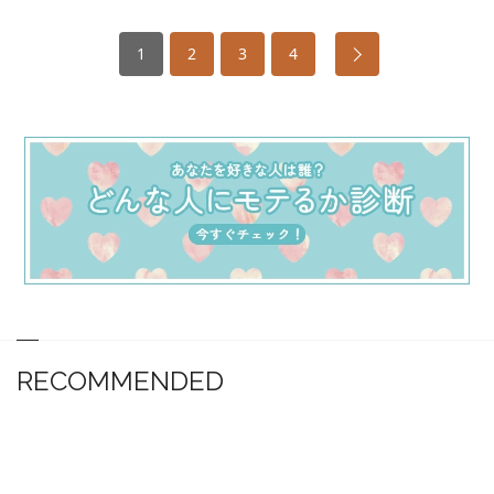
1
2
3
4
RECOMMENDED