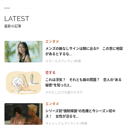
LATEST
最新の記事
エンタメ
メンズの脈なしサインは顔に出る!? この世に地獄
があるとするな...
＃ガールオアレディ3考察
恋する
これは浮気？ それとも癖の問題？ 恋人の“ある
秘密”を知った2...
＃わたしだけの愛のカタチ
エンタメ
シリーズ初“強制帰国”の危機と今シーズン初キ
ス！ 女性が沼るモ...
＃シャッフルアイランド7考察