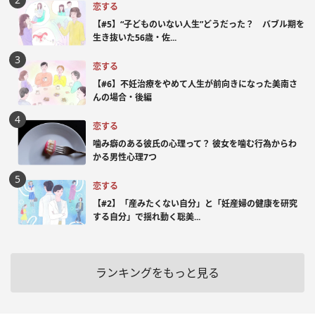
恋する
【#5】“子どものいない人生”どうだった？ バブル期を
生き抜いた56歳・佐...
恋する
【#6】不妊治療をやめて人生が前向きになった美南さ
んの場合・後編
恋する
噛み癖のある彼氏の心理って？ 彼女を噛む行為からわ
かる男性心理7つ
恋する
【#2】「産みたくない自分」と「妊産婦の健康を研究
する自分」で揺れ動く聡美...
ランキングをもっと見る