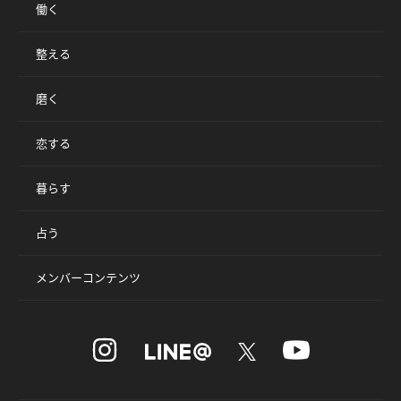
働く
整える
磨く
恋する
暮らす
占う
メンバーコンテンツ