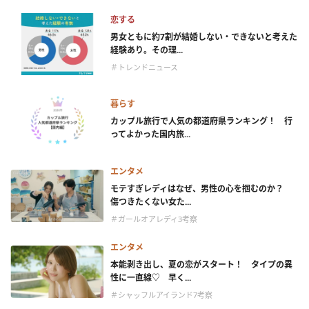
恋する
男女ともに約7割が結婚しない・できないと考えた
経験あり。その理...
＃トレンドニュース
暮らす
カップル旅行で人気の都道府県ランキング！ 行
ってよかった国内旅...
エンタメ
モテすぎレディはなぜ、男性の心を掴むのか？
傷つきたくない女た...
＃ガールオアレディ3考察
エンタメ
本能剥き出し、夏の恋がスタート！ タイプの異
性に一直線♡ 早く...
＃シャッフルアイランド7考察