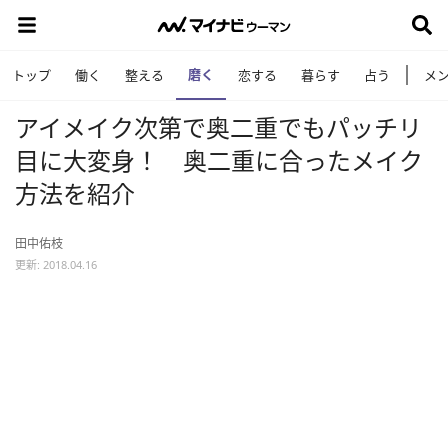
磨く
トップ
働く
整える
恋する
暮らす
占う
メ
アイメイク次第で奥二重でもパッチリ
目に大変身！ 奥二重に合ったメイク
方法を紹介
田中佑枝
更新: 2018.04.16