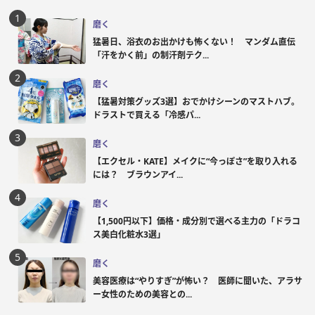
磨く
猛暑日、浴衣のお出かけも怖くない！ マンダム直伝
「汗をかく前」の制汗剤テク...
磨く
【猛暑対策グッズ3選】おでかけシーンのマストハブ。
ドラストで買える「冷感パ...
磨く
【エクセル・KATE】メイクに“今っぽさ”を取り入れる
には？ ブラウンアイ...
磨く
【1,500円以下】価格・成分別で選べる主力の「ドラコ
ス美白化粧水3選」
磨く
美容医療は“やりすぎ”が怖い？ 医師に聞いた、アラサ
ー女性のための美容との...