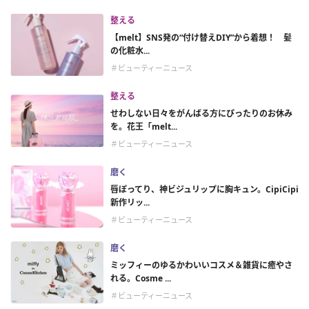
整える
【melt】SNS発の“付け替えDIY”から着想！ 髪
の化粧水...
＃ビューティーニュース
整える
せわしない日々をがんばる方にぴったりのお休み
を。花王「melt...
＃ビューティーニュース
磨く
唇ぽってり、神ビジュリップに胸キュン。CipiCipi
新作リッ...
＃ビューティーニュース
磨く
ミッフィーのゆるかわいいコスメ＆雑貨に癒やさ
れる。Cosme ...
＃ビューティーニュース