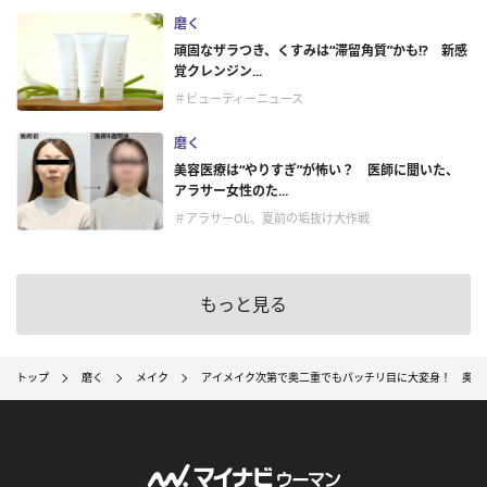
磨く
頑固なザラつき、くすみは“滞留角質”かも!? 新感
覚クレンジン...
＃ビューティーニュース
磨く
美容医療は“やりすぎ”が怖い？ 医師に聞いた、
アラサー女性のた...
＃アラサーOL、夏前の垢抜け大作戦
もっと見る
トップ
磨く
メイク
アイメイク次第で奥二重でもパッチリ目に大変身！ 奥二