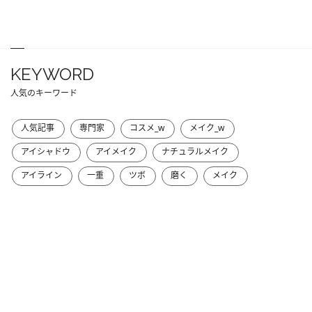
KEYWORD
人気のキーワード
人気記事
専門家
コスメ_w
メイク_w
アイシャドウ
アイメイク
ナチュラルメイク
アイライン
一重
ツボ
磨く
メイク