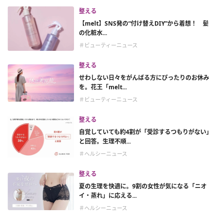
整える
【melt】SNS発の“付け替えDIY”から着想！ 髪
の化粧水...
＃ビューティーニュース
整える
せわしない日々をがんばる方にぴったりのお休み
を。花王「melt...
＃ビューティーニュース
整える
自覚していても約4割が「受診するつもりがない」
と回答。生理不順...
＃ヘルシーニュース
整える
夏の生理を快適に。9割の女性が気になる「ニオ
イ・蒸れ」に応える...
＃ヘルシーニュース