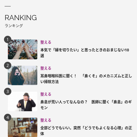
RANKING
ランキング
整える
本気で「縁を切りたい」と思ったときのおまじない10
選
整える
耳鼻咽喉科医に聞く！ 「鼻くそ」のメカニズムと正し
い掃除方法
整える
鼻息が荒い人ってなんなの？ 医師に聞く「鼻息」のギ
モン
整える
全部どうでもいい。突然「どうでもよくなる心理」の正
体