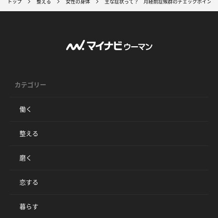
トップ
整える
女性の身体
主な症状って？ 月経前症候群のチェックポイント
カテゴリー
働く
整える
磨く
恋する
暮らす