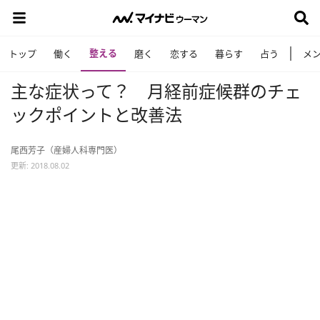
整える
トップ
働く
磨く
恋する
暮らす
占う
メ
主な症状って？ 月経前症候群のチェ
ックポイントと改善法
尾西芳子（産婦人科専門医）
更新: 2018.08.02