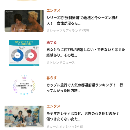
エンタメ
シリーズ初“強制帰国”の危機と今シーズン初キ
ス！ 女性が沼るモ...
＃シャッフルアイランド7考察
恋する
男女ともに約7割が結婚しない・できないと考えた
経験あり。その理...
＃トレンドニュース
暮らす
カップル旅行で人気の都道府県ランキング！ 行
ってよかった国内旅...
エンタメ
モテすぎレディはなぜ、男性の心を掴むのか？
傷つきたくない女た...
＃ガールオアレディ3考察