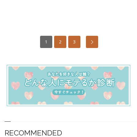
1
2
3
RECOMMENDED