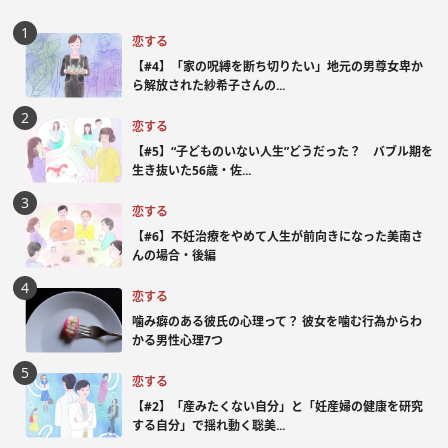
恋する
【#4】「家の呪縛を断ち切りたい」地元の男尊女卑か
ら解放された紗希子さんの...
恋する
【#5】“子どものいない人生”どうだった？ バブル期を
生き抜いた56歳・佐...
恋する
【#6】不妊治療をやめて人生が前向きになった美南さ
んの場合・後編
恋する
噛み癖のある彼氏の心理って？ 彼女を噛む行為からわ
かる男性心理7つ
恋する
【#2】「産みたくない自分」と「妊産婦の健康を研究
する自分」で揺れ動く聡美...