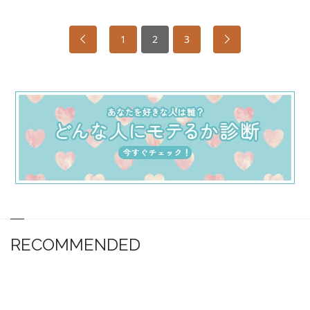
1
2
3
RECOMMENDED