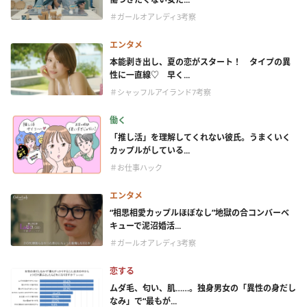
＃ガールオアレディ3考察
エンタメ
本能剥き出し、夏の恋がスタート！ タイプの異
性に一直線♡ 早く...
＃シャッフルアイランド7考察
働く
「推し活」を理解してくれない彼氏。うまくいく
カップルがしている...
＃お仕事ハック
エンタメ
“相思相愛カップルほぼなし”地獄の合コンバーベ
キューで泥沼婚活...
＃ガールオアレディ3考察
恋する
ムダ毛、匂い、肌……。独身男女の「異性の身だし
なみ」で“最もが...