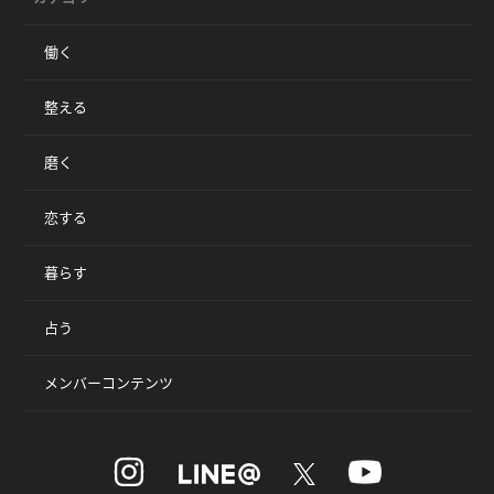
働く
整える
磨く
恋する
暮らす
占う
メンバーコンテンツ