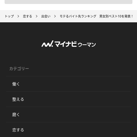
トップ
恋する
出会い
モテるバイト先ランキング 男女別ベスト10を発表！
カテゴリー
働く
整える
磨く
恋する