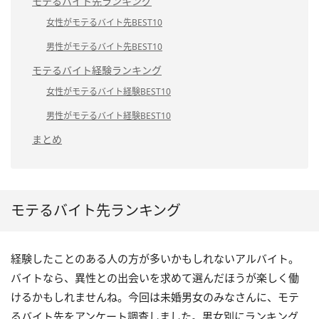
モテるバイト先ランキング
女性がモテるバイト先BEST10
男性がモテるバイト先BEST10
モテるバイト経験ランキング
女性がモテるバイト経験BEST10
男性がモテるバイト経験BEST10
まとめ
モテるバイト先ランキング
経験したことのある人の方が多いかもしれないアルバイト。
バイトなら、異性との出会いを求めて選んだほうが楽しく働
けるかもしれませんね。今回は未婚男女のみなさんに、モテ
るバイト先をアンケート調査しました。男女別にランキング