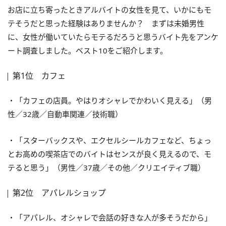
お店に立ち寄ったときアルバイトの女性を見て、いかにもモ
テそうだと思った経験はありませんか？ まずは未婚男性
に、女性が働いていたらモテるだろうと思うバイト先をアンケ
ート調査しました。ベスト10をご紹介します。
第1位 カフェ
・「カフェの店員。やはりオシャレでかわいく見える」（男
性／32歳／自動車関連／技術職）
・「スターバックスや、エクセルシールカフェなど、ちょっ
とお高めの喫茶店でのバイトはセンスが良く見えるので、モ
テると思う」（男性／37歳／その他／クリエイティブ職）
第2位 アパレルショップ
・「アパレル、オシャレで会話の好きな人が多そうだから」