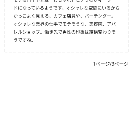
ドになっているようです。オシャレな空間にいるから
かっこよく見える、カフェ店員や、バーテンダー。
オシャレな業界の仕事でモテそうな、美容院、アパ
レルショップ。働き先で男性の印象は結構変わりそ
うですね。
1ページ/3ページ