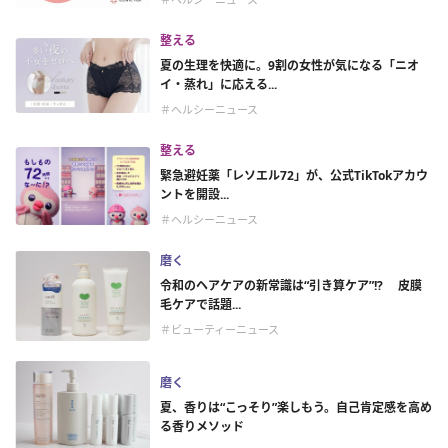
整える
夏の生理を快適に。9割の女性が気になる「ニオ
イ・蒸れ」に応える...
＃ヘルシーニュース
整える
緊急避妊薬「レソエル72」が、公式TikTokアカウ
ントを開設...
＃ヘルシーニュース
磨く
令和のヘアケアの新常識は“引き算ケア”!? 皮膜
毛ケアで話題...
＃ビューティーニュース
磨く
夏、香りは“こっそり”楽しもう。自己肯定感を高め
る香りメソッド