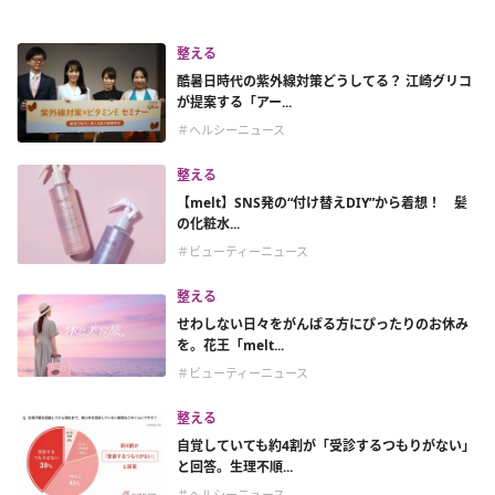
整える
酷暑日時代の紫外線対策どうしてる？ 江崎グリコ
が提案する「アー...
＃ヘルシーニュース
整える
【melt】SNS発の“付け替えDIY”から着想！ 髪
の化粧水...
＃ビューティーニュース
整える
せわしない日々をがんばる方にぴったりのお休み
を。花王「melt...
＃ビューティーニュース
整える
自覚していても約4割が「受診するつもりがない」
と回答。生理不順...
＃ヘルシーニュース