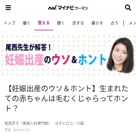
整える
トップ
働く
磨く
恋する
暮らす
占う
メ
【妊娠出産のウソ＆ホント】生まれた
ての赤ちゃんは毛むくじゃらってホン
ト？
尾西芳子（産婦人科専門医）
ヨダヒロコ／六識
更新: 2018.05.24