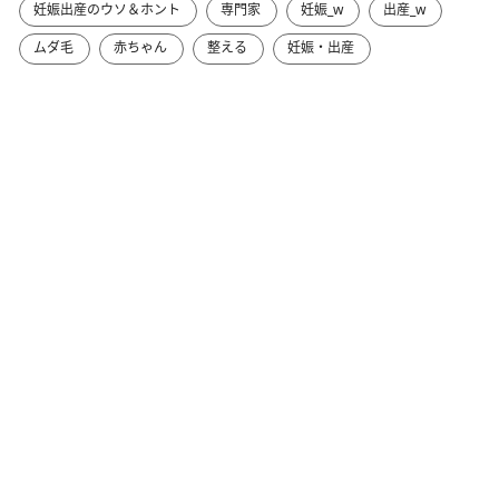
妊娠出産のウソ＆ホント
専門家
妊娠_w
出産_w
ムダ毛
赤ちゃん
整える
妊娠・出産