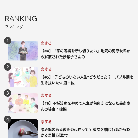
RANKING
ランキング
恋する
【#4】「家の呪縛を断ち切りたい」地元の男尊女卑か
ら解放された紗希子さんの...
恋する
【#5】“子どものいない人生”どうだった？ バブル期を
生き抜いた56歳・佐...
恋する
【#6】不妊治療をやめて人生が前向きになった美南さ
んの場合・後編
恋する
噛み癖のある彼氏の心理って？ 彼女を噛む行為からわ
かる男性心理7つ