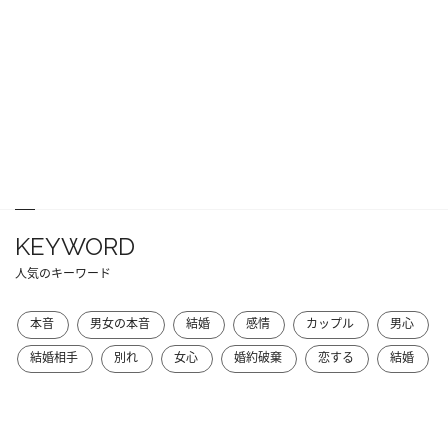
KEYWORD
人気のキーワード
本音
男女の本音
結婚
感情
カップル
男心
結婚相手
別れ
女心
婚約破棄
恋する
結婚