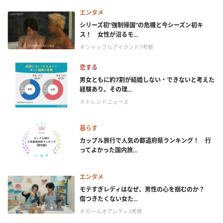
エンタメ
シリーズ初“強制帰国”の危機と今シーズン初キ
ス！ 女性が沼るモ...
＃シャッフルアイランド7考察
恋する
男女ともに約7割が結婚しない・できないと考えた
経験あり。その理...
＃トレンドニュース
暮らす
カップル旅行で人気の都道府県ランキング！ 行
ってよかった国内旅...
エンタメ
モテすぎレディはなぜ、男性の心を掴むのか？
傷つきたくない女た...
＃ガールオアレディ3考察