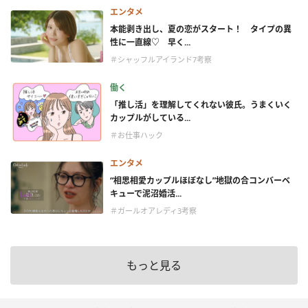
エンタメ
本能剥き出し、夏の恋がスタート！ タイプの異
性に一直線♡ 早く...
＃シャッフルアイランド7考察
働く
「推し活」を理解してくれない彼氏。うまくいく
カップルがしている...
＃お仕事ハック
エンタメ
“相思相愛カップルほぼなし”地獄の合コンバーベ
キューで泥沼婚活...
＃ガールオアレディ3考察
もっと見る