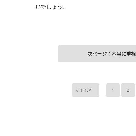
いでしょう。
次ページ：本当に重視
PREV
1
2