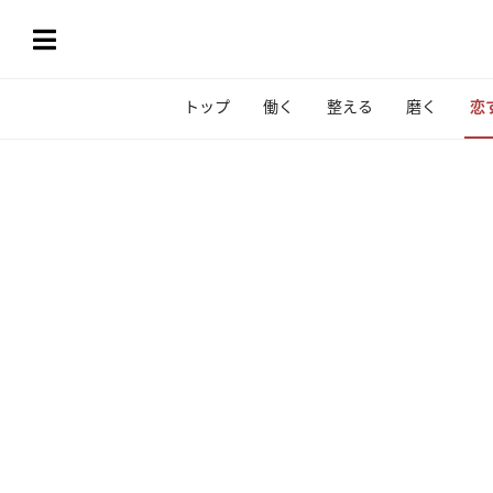
トップ
働く
整える
磨く
恋