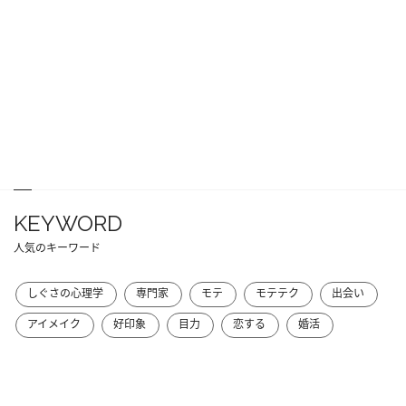
KEYWORD
人気のキーワード
しぐさの心理学
専門家
モテ
モテテク
出会い
アイメイク
好印象
目力
恋する
婚活