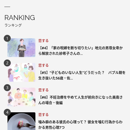
RANKING
ランキング
恋する
【#4】「家の呪縛を断ち切りたい」地元の男尊女卑か
ら解放された紗希子さんの...
恋する
【#5】“子どものいない人生”どうだった？ バブル期を
生き抜いた56歳・佐...
恋する
【#6】不妊治療をやめて人生が前向きになった美南さ
んの場合・後編
恋する
噛み癖のある彼氏の心理って？ 彼女を噛む行為からわ
かる男性心理7つ