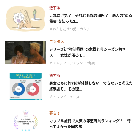
恋する
これは浮気？ それとも癖の問題？ 恋人の“ある
秘密”を知った2...
＃わたしだけの愛のカタチ
エンタメ
シリーズ初“強制帰国”の危機と今シーズン初キ
ス！ 女性が沼るモ...
＃シャッフルアイランド7考察
恋する
男女ともに約7割が結婚しない・できないと考えた
経験あり。その理...
＃トレンドニュース
暮らす
カップル旅行で人気の都道府県ランキング！ 行
ってよかった国内旅...