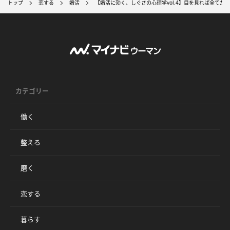
トップ
恋する
婚活
【婚活に効く、しぐさの心理学vol.4】目を見れば全てが
カテゴリー
働く
整える
磨く
恋する
暮らす