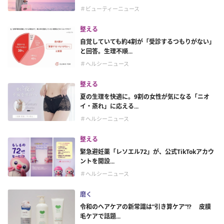
＃ビューティーニュース
整える
自覚していても約4割が「受診するつもりがない」
と回答。生理不順...
＃ヘルシーニュース
整える
夏の生理を快適に。9割の女性が気になる「ニオ
イ・蒸れ」に応える...
＃ヘルシーニュース
整える
緊急避妊薬「レソエル72」が、公式TikTokアカウ
ントを開設...
＃ヘルシーニュース
磨く
令和のヘアケアの新常識は“引き算ケア”!? 皮膜
毛ケアで話題...