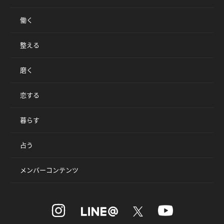
働く
整える
磨く
恋する
暮らす
占う
メンバーコンテンツ