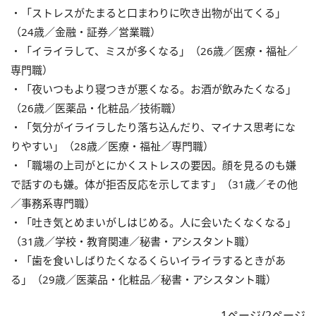
・「ストレスがたまると口まわりに吹き出物が出てくる」
（24歳／金融・証券／営業職）
・「イライラして、ミスが多くなる」（26歳／医療・福祉／
専門職）
・「夜いつもより寝つきが悪くなる。お酒が飲みたくなる」
（26歳／医薬品・化粧品／技術職）
・「気分がイライラしたり落ち込んだり、マイナス思考にな
りやすい」（28歳／医療・福祉／専門職）
・「職場の上司がとにかくストレスの要因。顔を見るのも嫌
で話すのも嫌。体が拒否反応を示してます」（31歳／その他
／事務系専門職）
・「吐き気とめまいがしはじめる。人に会いたくなくなる」
（31歳／学校・教育関連／秘書・アシスタント職）
・「歯を食いしばりたくなるくらいイライラするときがあ
る」（29歳／医薬品・化粧品／秘書・アシスタント職）
1ページ/2ページ