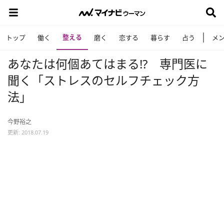
整える
トップ
働く
磨く
恋する
暮らす
占う
メ
あなたは何個あてはまる!? 専門医に
聞く「ストレスのセルフチェック方
法」
今野裕之
更新: 2018.07.19