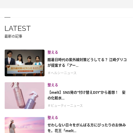
LATEST
最新の記事
整える
酷暑日時代の紫外線対策どうしてる？ 江崎グリコ
が提案する「アー...
＃ヘルシーニュース
整える
【melt】SNS発の“付け替えDIY”から着想！ 髪
の化粧水...
＃ビューティーニュース
整える
せわしない日々をがんばる方にぴったりのお休み
を。花王「melt...