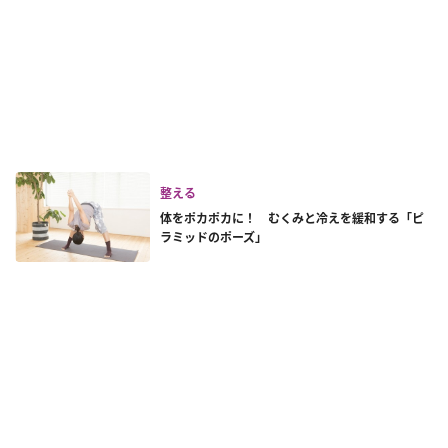
整える
体をポカポカに！ むくみと冷えを緩和する「ピ
ラミッドのポーズ」