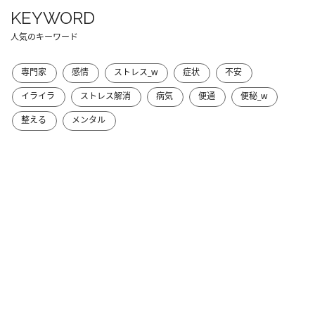
KEYWORD
人気のキーワード
専門家
感情
ストレス_w
症状
不安
イライラ
ストレス解消
病気
便通
便秘_w
整える
メンタル