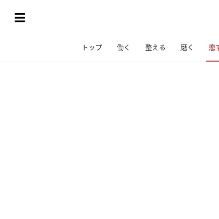
トップ
働く
整える
磨く
恋