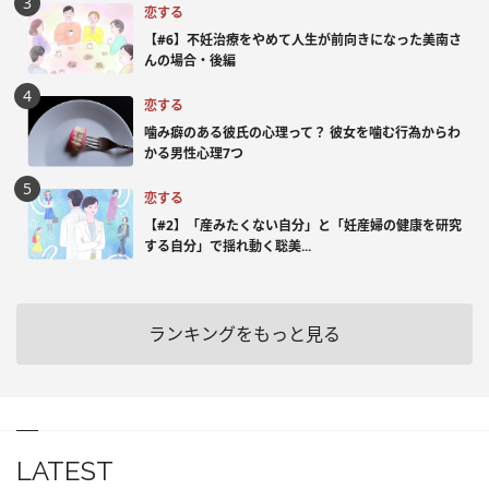
恋する
【#6】不妊治療をやめて人生が前向きになった美南さ
んの場合・後編
恋する
噛み癖のある彼氏の心理って？ 彼女を噛む行為からわ
かる男性心理7つ
恋する
【#2】「産みたくない自分」と「妊産婦の健康を研究
する自分」で揺れ動く聡美...
ランキングをもっと見る
LATEST