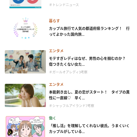
＃トレンドニュース
暮らす
カップル旅行で人気の都道府県ランキング！ 行
ってよかった国内旅...
エンタメ
モテすぎレディはなぜ、男性の心を掴むのか？
傷つきたくない女た...
＃ガールオアレディ3考察
エンタメ
本能剥き出し、夏の恋がスタート！ タイプの異
性に一直線♡ 早く...
＃シャッフルアイランド7考察
働く
「推し活」を理解してくれない彼氏。うまくいく
カップルがしている...