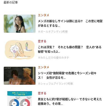
最新の記事
エンタメ
メンズの脈なしサインは顔に出る!? この世に地獄
があるとするな...
＃ガールオアレディ3考察
恋する
これは浮気？ それとも癖の問題？ 恋人の“ある
秘密”を知った2...
＃わたしだけの愛のカタチ
エンタメ
シリーズ初“強制帰国”の危機と今シーズン初キ
ス！ 女性が沼るモ...
＃シャッフルアイランド7考察
恋する
男女ともに約7割が結婚しない・できないと考えた
経験あり。その理...