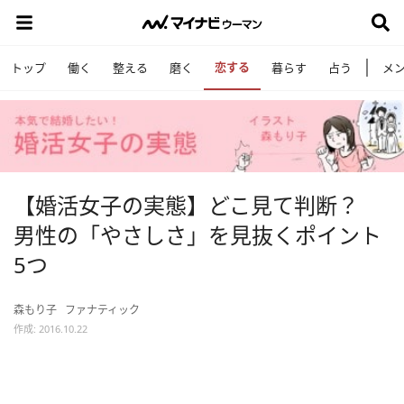
恋する
トップ
働く
整える
磨く
暮らす
占う
メ
【婚活女子の実態】どこ見て判断？
男性の「やさしさ」を見抜くポイント
5つ
森もり子
ファナティック
作成: 2016.10.22