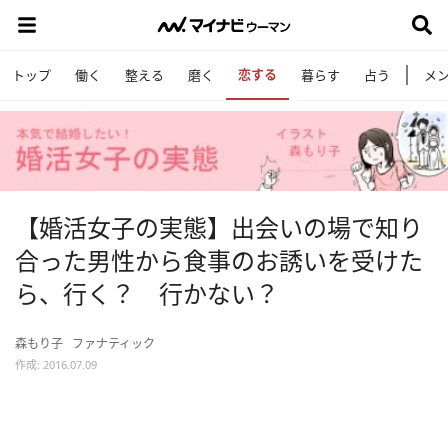
恋する
トップ
働く
整える
磨く
暮らす
占う
メ
【婚活女子の実態】出会いの場で知り
合った男性から食事のお誘いを受けた
ら、行く？ 行かない？
森もり子
ファナティック
作成: 2016.07.09