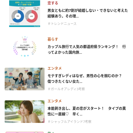
恋する
男女ともに約7割が結婚しない・できないと考えた
経験あり。その理...
＃トレンドニュース
暮らす
カップル旅行で人気の都道府県ランキング！ 行
ってよかった国内旅...
エンタメ
モテすぎレディはなぜ、男性の心を掴むのか？
傷つきたくない女た...
＃ガールオアレディ3考察
エンタメ
本能剥き出し、夏の恋がスタート！ タイプの異
性に一直線♡ 早く...
＃シャッフルアイランド7考察