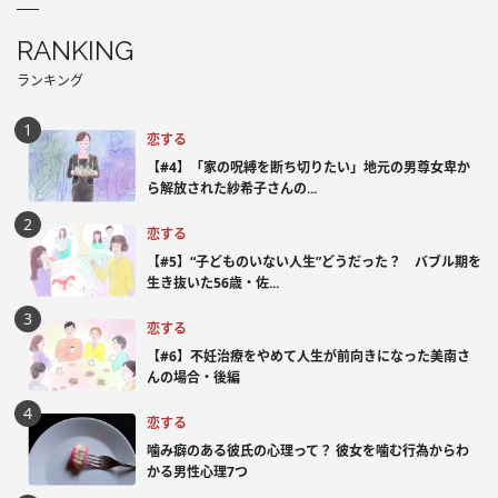
RANKING
ランキング
恋する
【#4】「家の呪縛を断ち切りたい」地元の男尊女卑か
ら解放された紗希子さんの...
恋する
【#5】“子どものいない人生”どうだった？ バブル期を
生き抜いた56歳・佐...
恋する
【#6】不妊治療をやめて人生が前向きになった美南さ
んの場合・後編
恋する
噛み癖のある彼氏の心理って？ 彼女を噛む行為からわ
かる男性心理7つ