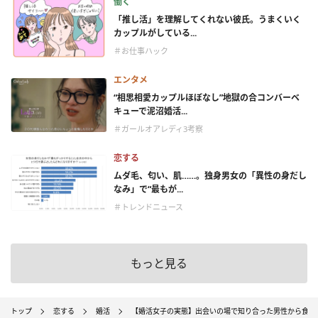
働く
「推し活」を理解してくれない彼氏。うまくいく
カップルがしている...
＃お仕事ハック
エンタメ
“相思相愛カップルほぼなし”地獄の合コンバーベ
キューで泥沼婚活...
＃ガールオアレディ3考察
恋する
ムダ毛、匂い、肌……。独身男女の「異性の身だし
なみ」で“最もが...
＃トレンドニュース
もっと見る
トップ
恋する
婚活
【婚活女子の実態】出会いの場で知り合った男性から食事