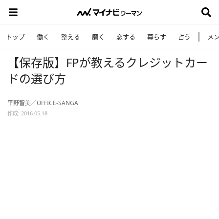
トップ
働く
整える
磨く
恋する
暮らす
占う
メ
【保存版】FPが教えるクレジットカー
ドの選び方
平野智美／OFFICE-SANGA
作成: 2016.05.18