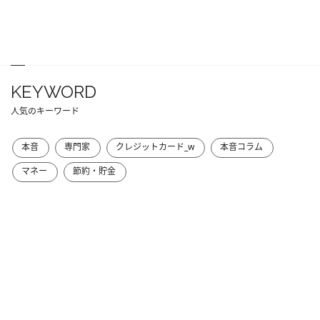
KEYWORD
人気のキーワード
本音
専門家
クレジットカード_w
本音コラム
マネー
節約・貯金