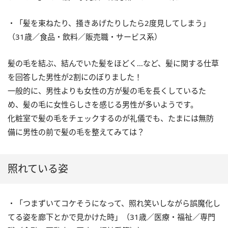
・「髪を束ねたり、掻きあげたりしたら2度見してしまう」
（31歳／食品・飲料／販売職・サービス系）
髪の毛を結ぶ、結んでいた髪をほどく…など、髪に関する仕草
を回答した男性が2割にのぼりました！
一般的に、男性よりも女性の方が髪の毛を長くしているた
め、髪の毛に女性らしさを感じる男性が多いようです。
化粧室で髪の毛をチェックするのが礼儀でも、たまには無防
備に男性の前で髪の毛を整えてみては？
照れている姿
・「つまずいてコケそうになって、照れ笑いしながら誤魔化し
てる姿を廊下とかで見かけた時」（31歳／医療・福祉／専門