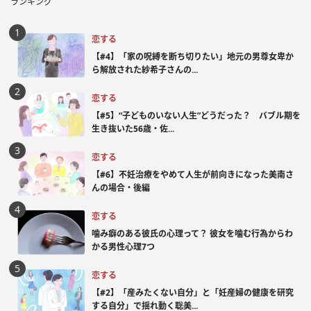
ランキング
恋する
【#4】「家の呪縛を断ち切りたい」地元の男尊女卑か
ら解放された紗希子さんの...
恋する
【#5】“子どものいない人生”どうだった？ バブル期を
生き抜いた56歳・佐...
恋する
【#6】不妊治療をやめて人生が前向きになった美南さ
んの場合・後編
恋する
噛み癖のある彼氏の心理って？ 彼女を噛む行為からわ
かる男性心理7つ
恋する
【#2】「産みたくない自分」と「妊産婦の健康を研究
する自分」で揺れ動く聡美...