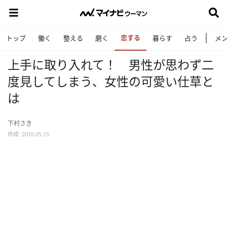
恋する
トップ
働く
整える
磨く
暮らす
占う
メ
上手に取り入れて！ 男性が思わず二
度見してしまう、女性の可愛い仕草と
は
下村さき
作成: 2016.05.15