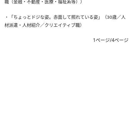
職（金融・不動産・医療・福祉系等））
・「ちょっとドジな姿。赤面して照れている姿」（30歳／人
材派遣・人材紹介／クリエイティブ職）
1ページ/4ページ