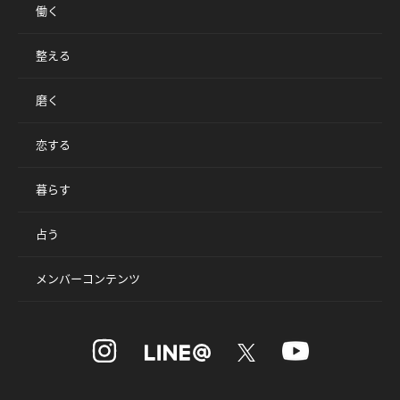
働く
整える
磨く
恋する
暮らす
占う
メンバーコンテンツ