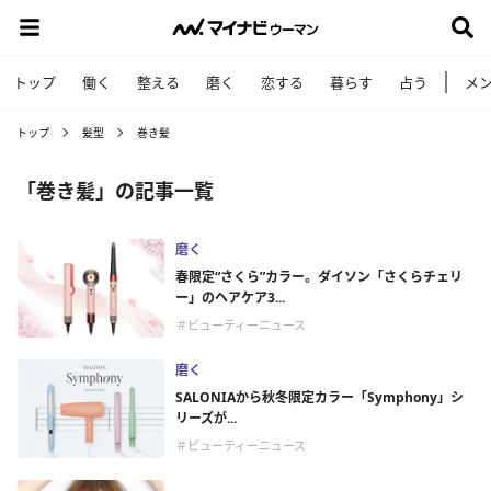
トップ
働く
整える
磨く
恋する
暮らす
占う
メ
トップ
髪型
巻き髪
「巻き髪」の記事一覧
磨く
春限定“さくら”カラー。ダイソン「さくらチェリ
ー」のヘアケア3...
＃ビューティーニュース
磨く
SALONIAから秋冬限定カラー「Symphony」シ
リーズが...
＃ビューティーニュース