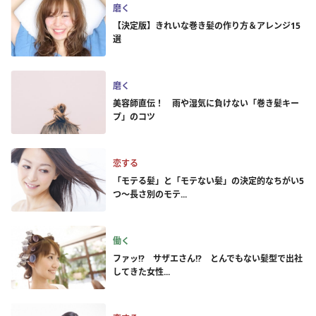
磨く
【決定版】きれいな巻き髪の作り方＆アレンジ15
選
磨く
美容師直伝！ 雨や湿気に負けない「巻き髪キー
プ」のコツ
恋する
「モテる髪」と「モテない髪」の決定的なちがい5
つ～長さ別のモテ...
働く
ファッ!? サザエさん!? とんでもない髪型で出社
してきた女性...