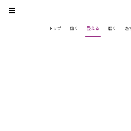
トップ
働く
整える
磨く
恋