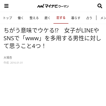
恋する
トップ
働く
整える
磨く
暮らす
占う
メ
ちがう意味でウケる!? 女子がLINEや
SNSで「www」を多用する男性に対し
て思うこと4つ！
大場杏
作成: 2016.01.01