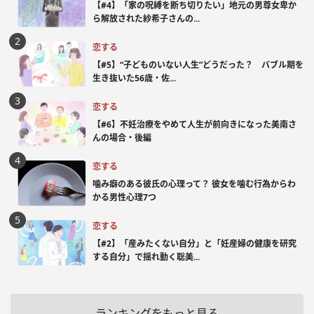
【#4】「家の呪縛を断ち切りたい」地元の男尊女卑か
ら解放された紗希子さんの...
恋する
【#5】“子どものいない人生”どうだった？ バブル期を
生き抜いた56歳・佐...
恋する
【#6】不妊治療をやめて人生が前向きになった美南さ
んの場合・後編
恋する
噛み癖のある彼氏の心理って？ 彼女を噛む行為からわ
かる男性心理7つ
恋する
【#2】「産みたくない自分」と「妊産婦の健康を研究
する自分」で揺れ動く聡美...
ランキングをもっと見る