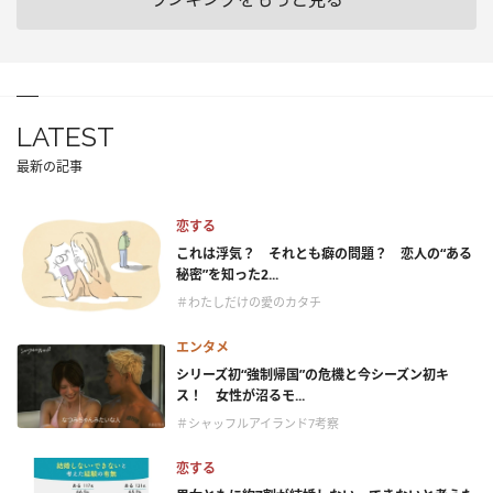
LATEST
最新の記事
恋する
これは浮気？ それとも癖の問題？ 恋人の“ある
秘密”を知った2...
＃わたしだけの愛のカタチ
エンタメ
シリーズ初“強制帰国”の危機と今シーズン初キ
ス！ 女性が沼るモ...
＃シャッフルアイランド7考察
恋する