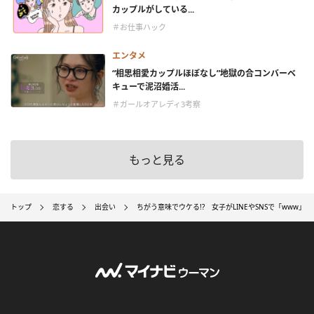
カップルがしている...
＃お仕事ハック
エンタメ
“相思相愛カップルほぼなし”地獄の合コンバーベ
キューで泥沼婚活...
＃ガールオアレディ3考察
もっと見る
トップ
恋する
出会い
ちがう意味でウケる!? 女子がLINEやSNSで「www