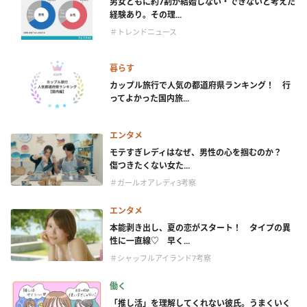
男女ともに約7割が結婚しない・できないと考えた
経験あり。その理...
＃トレンドニュース
暮らす
カップル旅行で人気の都道府県ランキング！ 行
ってよかった国内旅...
エンタメ
モテすぎレディはなぜ、男性の心を掴むのか？
傷つきたくない女た...
＃ガールオアレディ3考察
エンタメ
本能剥き出し、夏の恋がスタート！ タイプの異
性に一直線♡ 早く...
＃シャッフルアイランド7考察
働く
「推し活」を理解してくれない彼氏。うまくいく