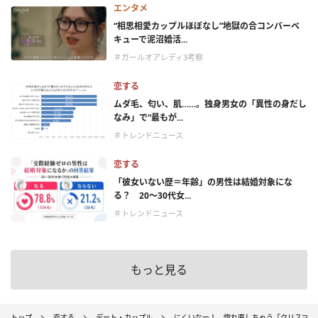
エンタメ
“相思相愛カップルほぼなし”地獄の合コンバーベ
キューで泥沼婚活...
＃ガールオアレディ3考察
恋する
ムダ毛、匂い、肌……。独身男女の「異性の身だし
なみ」で“最もが...
＃トレンドニュース
恋する
「彼女いない歴＝年齢」の男性は結婚対象にな
る？ 20〜30代女...
＃トレンドニュース
もっと見る
トップ
恋する
デート・カップル
にくいなー！ 惚れ直しちゃう「クリスマス