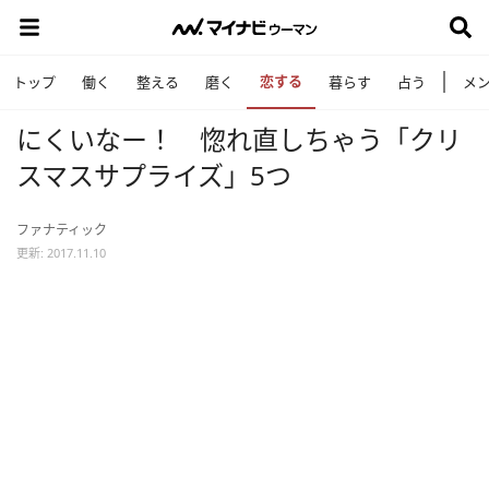
恋する
トップ
働く
整える
磨く
暮らす
占う
メ
にくいなー！ 惚れ直しちゃう「クリ
スマスサプライズ」5つ
ファナティック
更新: 2017.11.10