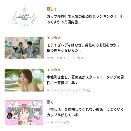
暮らす
カップル旅行で人気の都道府県ランキング！ 行
ってよかった国内旅...
エンタメ
モテすぎレディはなぜ、男性の心を掴むのか？
傷つきたくない女た...
＃ガールオアレディ3考察
エンタメ
本能剥き出し、夏の恋がスタート！ タイプの異
性に一直線♡ 早く...
＃シャッフルアイランド7考察
働く
「推し活」を理解してくれない彼氏。うまくいく
カップルがしている...
＃お仕事ハック