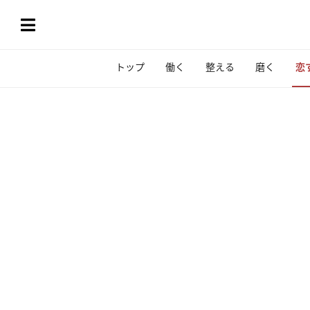
トップ
働く
整える
磨く
恋