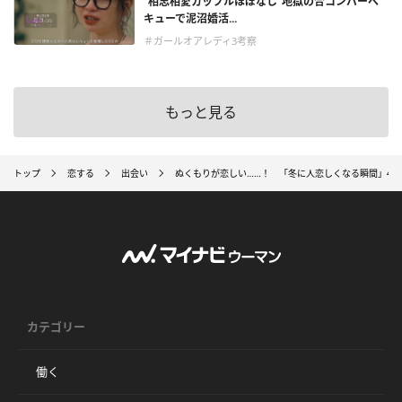
“相思相愛カップルほぼなし”地獄の合コンバーベ
キューで泥沼婚活...
＃ガールオアレディ3考察
もっと見る
トップ
恋する
出会い
ぬくもりが恋しい……！ 「冬に人恋しくなる瞬間」4選
カテゴリー
働く