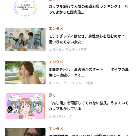
カップル旅行で人気の都道府県ランキング！ 行
ってよかった国内旅...
エンタメ
モテすぎレディはなぜ、男性の心を掴むのか？
傷つきたくない女た...
＃ガールオアレディ3考察
エンタメ
本能剥き出し、夏の恋がスタート！ タイプの異
性に一直線♡ 早く...
＃シャッフルアイランド7考察
働く
「推し活」を理解してくれない彼氏。うまくいく
カップルがしている...
＃お仕事ハック
エンタメ