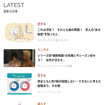
LATEST
最新の記事
恋する
これは浮気？ それとも癖の問題？ 恋人の“ある
秘密”を知った2...
＃わたしだけの愛のカタチ
エンタメ
シリーズ初“強制帰国”の危機と今シーズン初キ
ス！ 女性が沼るモ...
＃シャッフルアイランド7考察
恋する
男女ともに約7割が結婚しない・できないと考えた
経験あり。その理...
＃トレンドニュース
暮らす