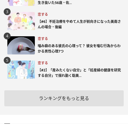
生き抜いた56歳・佐...
恋する
【#6】不妊治療をやめて人生が前向きになった美南さ
んの場合・後編
恋する
噛み癖のある彼氏の心理って？ 彼女を噛む行為からわ
かる男性心理7つ
恋する
【#2】「産みたくない自分」と「妊産婦の健康を研究
する自分」で揺れ動く聡美...
ランキングをもっと見る