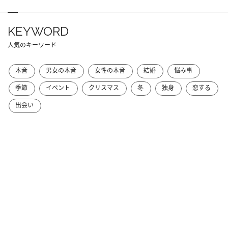
KEYWORD
人気のキーワード
本音
男女の本音
女性の本音
結婚
悩み事
季節
イベント
クリスマス
冬
独身
恋する
出会い