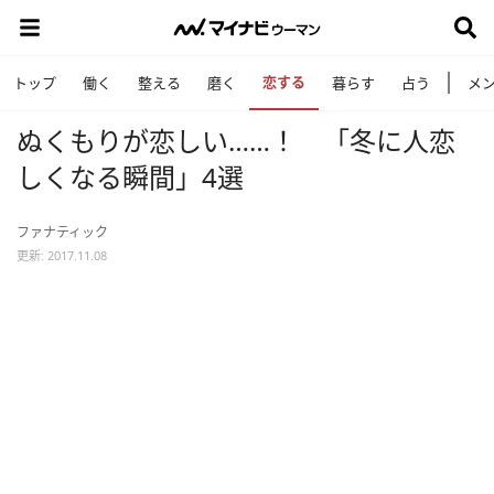
恋する
トップ
働く
整える
磨く
暮らす
占う
メ
ぬくもりが恋しい……！ 「冬に人恋
しくなる瞬間」4選
ファナティック
更新: 2017.11.08