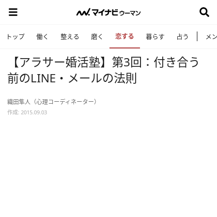
恋する
トップ
働く
整える
磨く
暮らす
占う
メ
【アラサー婚活塾】第3回：付き合う
前のLINE・メールの法則
織田隼人（心理コーディネーター）
作成: 2015.09.03