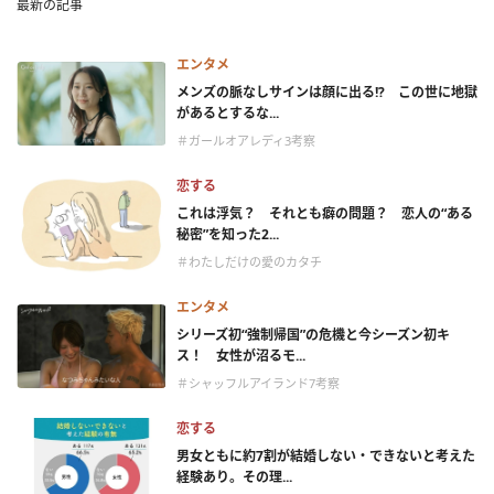
最新の記事
エンタメ
メンズの脈なしサインは顔に出る!? この世に地獄
があるとするな...
＃ガールオアレディ3考察
恋する
これは浮気？ それとも癖の問題？ 恋人の“ある
秘密”を知った2...
＃わたしだけの愛のカタチ
エンタメ
シリーズ初“強制帰国”の危機と今シーズン初キ
ス！ 女性が沼るモ...
＃シャッフルアイランド7考察
恋する
男女ともに約7割が結婚しない・できないと考えた
経験あり。その理...