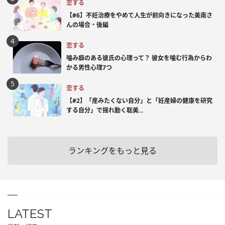
恋する
【#6】不妊治療をやめて人生が前向きになった美南さ
んの場合・後編
恋する
噛み癖のある彼氏の心理って？ 彼女を噛む行為からわ
かる男性心理7つ
恋する
【#2】「産みたくない自分」と「妊産婦の健康を研究
する自分」で揺れ動く聡美...
ランキングをもっと見る
LATEST