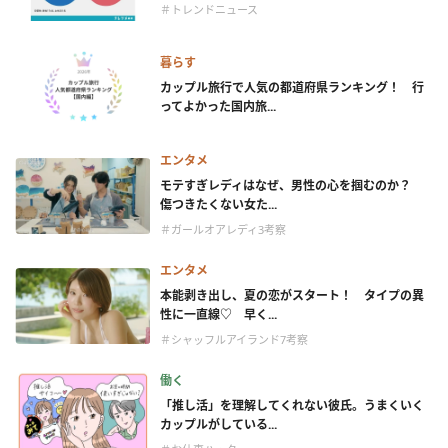
＃トレンドニュース
暮らす
カップル旅行で人気の都道府県ランキング！ 行
ってよかった国内旅...
エンタメ
モテすぎレディはなぜ、男性の心を掴むのか？
傷つきたくない女た...
＃ガールオアレディ3考察
エンタメ
本能剥き出し、夏の恋がスタート！ タイプの異
性に一直線♡ 早く...
＃シャッフルアイランド7考察
働く
「推し活」を理解してくれない彼氏。うまくいく
カップルがしている...