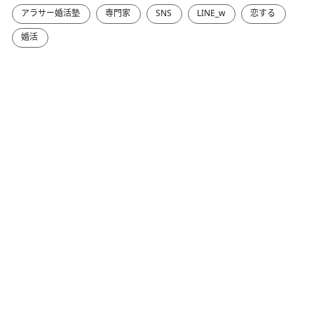
アラサー婚活塾
専門家
SNS
LINE_w
恋する
婚活