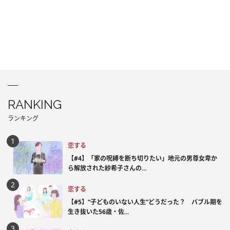
RANKING
ランキング
恋する
【#4】「家の呪縛を断ち切りたい」地元の男尊女卑か
ら解放された紗希子さんの...
恋する
【#5】“子どものいない人生”どうだった？ バブル期を
生き抜いた56歳・佐...