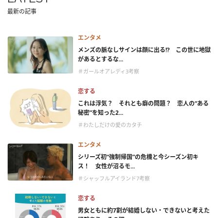
最新の記事
エンタメ
メンズの脈なしサインは顔に出る!? この世に地獄
があるとするな...
＃ガールオアレディ3考察
恋する
これは浮気？ それとも癖の問題？ 恋人の“ある
秘密”を知った2...
＃わたしだけの愛のカタチ
エンタメ
シリーズ初“強制帰国”の危機と今シーズン初キ
ス！ 女性が沼るモ...
＃シャッフルアイランド7考察
恋する
男女ともに約7割が結婚しない・できないと考えた