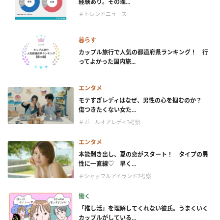
経験あり。その理...
＃トレンドニュース
暮らす
カップル旅行で人気の都道府県ランキング！ 行
ってよかった国内旅...
エンタメ
モテすぎレディはなぜ、男性の心を掴むのか？
傷つきたくない女た...
＃ガールオアレディ3考察
エンタメ
本能剥き出し、夏の恋がスタート！ タイプの異
性に一直線♡ 早く...
＃シャッフルアイランド7考察
働く
「推し活」を理解してくれない彼氏。うまくいく
カップルがしている...