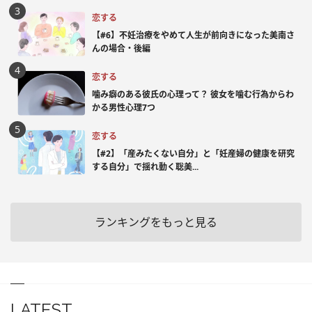
恋する
【#6】不妊治療をやめて人生が前向きになった美南さ
んの場合・後編
恋する
噛み癖のある彼氏の心理って？ 彼女を噛む行為からわ
かる男性心理7つ
恋する
【#2】「産みたくない自分」と「妊産婦の健康を研究
する自分」で揺れ動く聡美...
ランキングをもっと見る
LATEST