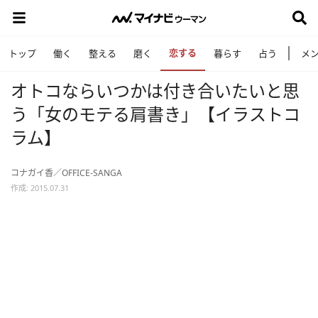
恋する
トップ
働く
整える
磨く
暮らす
占う
メ
オトコならいつかは付き合いたいと思
う「女のモテる肩書き」【イラストコ
ラム】
コナガイ香／OFFICE-SANGA
作成: 2015.07.31