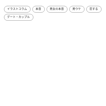
イラストコラム
本音
男女の本音
男ウケ
恋する
デート・カップル