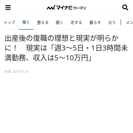
働く
トップ
整える
磨く
恋する
暮らす
占う
メ
出産後の復職の理想と現実が明らか
に！ 現実は「週3～5日・1日3時間未
満勤務、収入は5～10万円」
作成: 2015.07.31