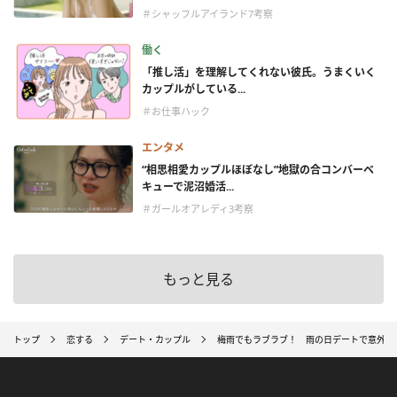
＃シャッフルアイランド7考察
働く
「推し活」を理解してくれない彼氏。うまくいく
カップルがしている...
＃お仕事ハック
エンタメ
“相思相愛カップルほぼなし”地獄の合コンバーベ
キューで泥沼婚活...
＃ガールオアレディ3考察
もっと見る
トップ
恋する
デート・カップル
梅雨でもラブラブ！ 雨の日デートで意外に