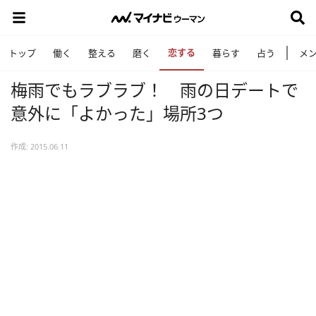
恋する
トップ
働く
整える
磨く
暮らす
占う
メ
梅雨でもラブラブ！ 雨の日デートで
意外に「よかった」場所3つ
作成: 2015.06.11