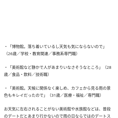
・「博物館。落ち着いているし天気も気にならないので」
（26歳／学校・教育関連／事務系専門職）
・「美術館など静かで人があまりいなさそうなところ」（28
歳／食品・飲料／技術職）
・「美術館。天候に関係なく楽しめ、カフェから見る雨の景
色もキレイだったので」（31歳／医療・福祉／専門職）
お天気に左右されることがない美術館や水族館などは、普段
のデートだとあまり行かないので雨の日ならではのデートス