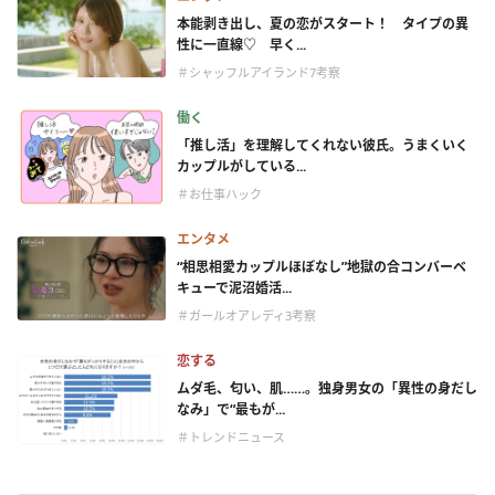
本能剥き出し、夏の恋がスタート！ タイプの異
性に一直線♡ 早く...
＃シャッフルアイランド7考察
働く
「推し活」を理解してくれない彼氏。うまくいく
カップルがしている...
＃お仕事ハック
エンタメ
“相思相愛カップルほぼなし”地獄の合コンバーベ
キューで泥沼婚活...
＃ガールオアレディ3考察
恋する
ムダ毛、匂い、肌……。独身男女の「異性の身だし
なみ」で“最もが...
＃トレンドニュース