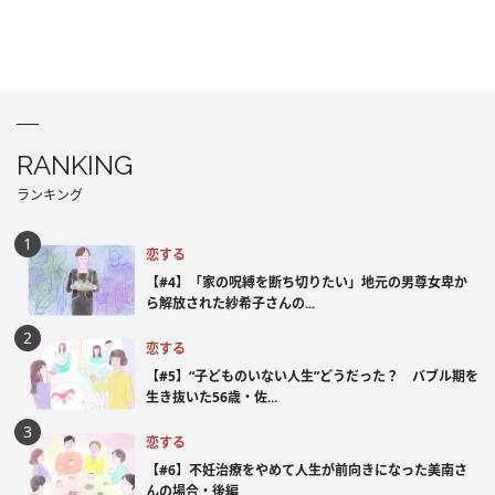
RANKING
ランキング
恋する
【#4】「家の呪縛を断ち切りたい」地元の男尊女卑か
ら解放された紗希子さんの...
恋する
【#5】“子どものいない人生”どうだった？ バブル期を
生き抜いた56歳・佐...
恋する
【#6】不妊治療をやめて人生が前向きになった美南さ
んの場合・後編