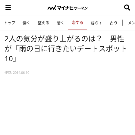
恋する
トップ
働く
整える
磨く
暮らす
占う
メ
2人の気分が盛り上がるのは？ 男性
が「雨の日に行きたいデートスポット
10」
作成: 2014.06.10