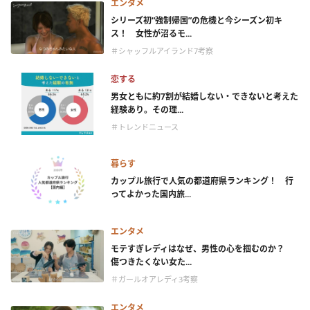
エンタメ
シリーズ初“強制帰国”の危機と今シーズン初キ
ス！ 女性が沼るモ...
＃シャッフルアイランド7考察
恋する
男女ともに約7割が結婚しない・できないと考えた
経験あり。その理...
＃トレンドニュース
暮らす
カップル旅行で人気の都道府県ランキング！ 行
ってよかった国内旅...
エンタメ
モテすぎレディはなぜ、男性の心を掴むのか？
傷つきたくない女た...
＃ガールオアレディ3考察
エンタメ