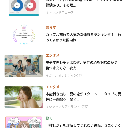
経験あり。その理...
＃トレンドニュース
暮らす
カップル旅行で人気の都道府県ランキング！ 行
ってよかった国内旅...
エンタメ
モテすぎレディはなぜ、男性の心を掴むのか？
傷つきたくない女た...
＃ガールオアレディ3考察
エンタメ
本能剥き出し、夏の恋がスタート！ タイプの異
性に一直線♡ 早く...
＃シャッフルアイランド7考察
働く
「推し活」を理解してくれない彼氏。うまくいく