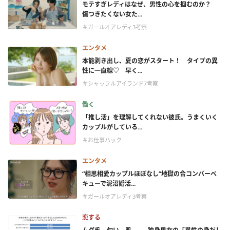
モテすぎレディはなぜ、男性の心を掴むのか？
傷つきたくない女た...
＃ガールオアレディ3考察
エンタメ
本能剥き出し、夏の恋がスタート！ タイプの異
性に一直線♡ 早く...
＃シャッフルアイランド7考察
働く
「推し活」を理解してくれない彼氏。うまくいく
カップルがしている...
＃お仕事ハック
エンタメ
“相思相愛カップルほぼなし”地獄の合コンバーベ
キューで泥沼婚活...
＃ガールオアレディ3考察
恋する