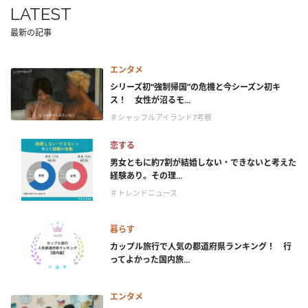
LATEST
最新の記事
エンタメ
シリーズ初“強制帰国”の危機と今シーズン初キ
ス！ 女性が沼るモ...
＃シャッフルアイランド7考察
恋する
男女ともに約7割が結婚しない・できないと考えた
経験あり。その理...
＃トレンドニュース
暮らす
カップル旅行で人気の都道府県ランキング！ 行
ってよかった国内旅...
エンタメ