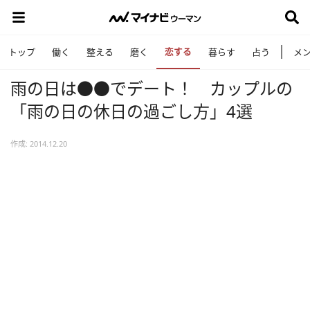
恋する
トップ
働く
整える
磨く
暮らす
占う
メ
雨の日は●●でデート！ カップルの
「雨の日の休日の過ごし方」4選
作成: 2014.12.20