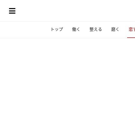
トップ
働く
整える
磨く
恋