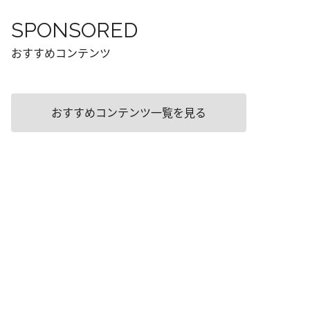
SPONSORED
おすすめコンテンツ
おすすめコンテンツ一覧を見る