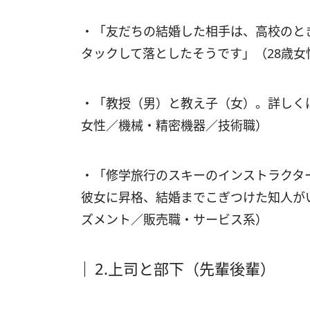
・「友だちの結婚した相手は、高校のと
タックして落としたそうです」（28歳
・「教授（男）と教え子（女）。詳しくは
女性／機械・精密機器／技術職）
・「修学旅行のスキーのインストラクタ
彼女に昇格、結婚までこぎつけた知人が
ズメント／販売職・サービス系）
2.上司と部下（先輩後輩）