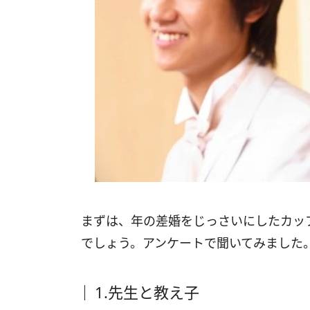
まずは、年の差婚をじっさいにしたカッ
でしょう。アンケートで聞いてみました
1.先生と教え子