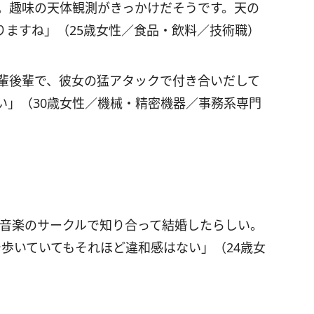
歳。趣味の天体観測がきっかけだそうです。天の
りますね」（25歳女性／食品・飲料／技術職）
先輩後輩で、彼女の猛アタックで付き合いだして
い」（30歳女性／機械・精密機器／事務系専門
代。音楽のサークルで知り合って結婚したらしい。
歩いていてもそれほど違和感はない」（24歳女