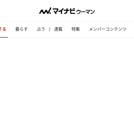
する
暮らす
占う
連載
特集
メンバーコンテンツ