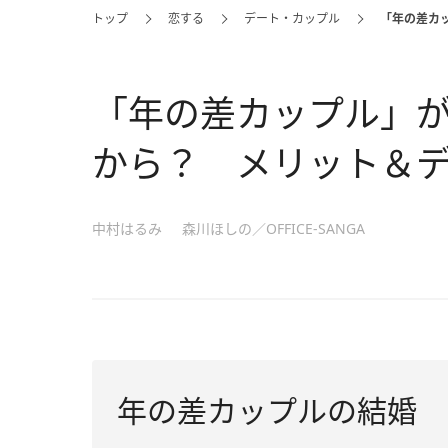
トップ
恋する
デート・カップル
「年の差カ
「年の差カップル」
から？ メリット＆
中村はるみ
森川ほしの／OFFICE-SANGA
年の差カップルの結婚