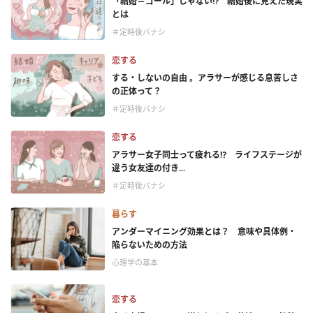
「結婚＝ゴール」じゃない⁉ 結婚後に見えた現実
とは
＃定時後バナシ
恋する
する・しないの自由 。アラサーが感じる息苦しさ
の正体って？
＃定時後バナシ
恋する
アラサー女子同士って疲れる⁉ ライフステージが
違う女友達の付き...
＃定時後バナシ
暮らす
アンダーマイニング効果とは？ 意味や具体例・
陥らないための方法
心理学の基本
恋する