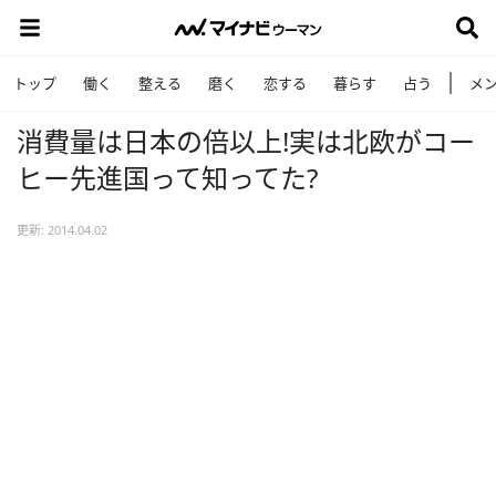
トップ
働く
整える
磨く
恋する
暮らす
占う
メ
消費量は日本の倍以上!実は北欧がコー
ヒー先進国って知ってた?
更新: 2014.04.02