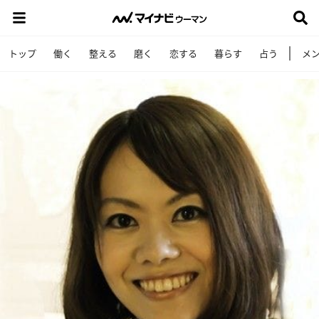
トップ
働く
整える
磨く
恋する
暮らす
占う
メ