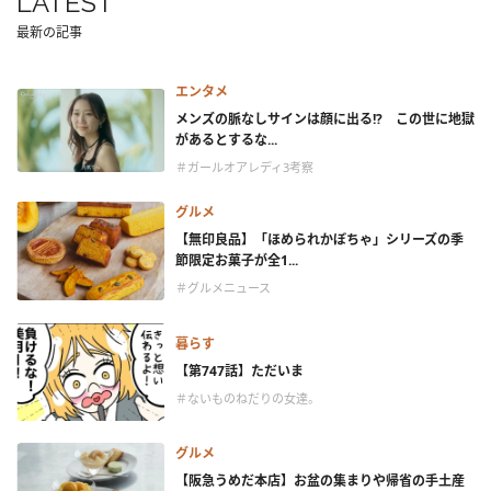
LATEST
最新の記事
エンタメ
メンズの脈なしサインは顔に出る!? この世に地獄
があるとするな...
＃ガールオアレディ3考察
グルメ
【無印良品】「ほめられかぼちゃ」シリーズの季
節限定お菓子が全1...
＃グルメニュース
暮らす
【第747話】ただいま
＃ないものねだりの女達。
グルメ
【阪急うめだ本店】お盆の集まりや帰省の手土産