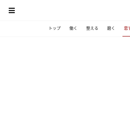
トップ
働く
整える
磨く
恋