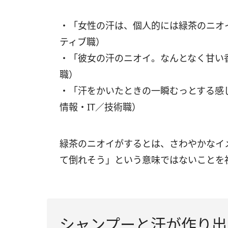
・「女性の汗は、個人的には緑茶のニオ
ティブ職）
・「彼女の汗のニオイ。なんとなく甘い
職）
・「汗をかいたときの一瞬むっとする感
情報・IT／技術職）
緑茶のニオイがするとは、さわやかなイ
て倒れそう」という意味ではないことを
シャンプーと汗が作り出