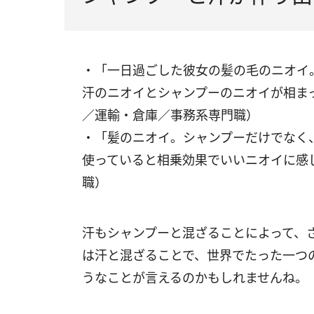
・「一日過ごした彼女の髪の毛のニオイ
汗のニオイとシャンプーのニオイが相ま
／運輸・倉庫／事務系専門職）
・「髪のニオイ。シャンプーだけでなく
使っていると相乗効果でいいニオイに感
職）
汗もシャンプーと混ざることによって、
は汗と混ざることで、世界でたった一つ
うなことが言えるのかもしれませんね。