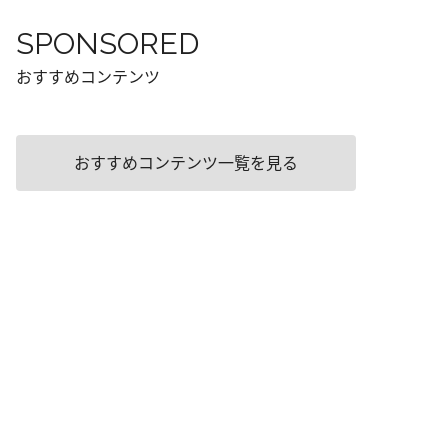
SPONSORED
おすすめコンテンツ
おすすめコンテンツ一覧を見る