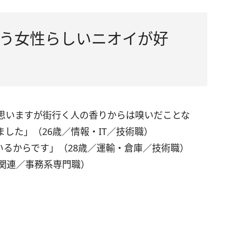
う女性らしいニオイが好
思いますが街行く人の香りからは嗅いだことな
した」（26歳／情報・IT／技術職）
いるからです」（28歳／運輸・倉庫／技術職）
育関連／事務系専門職）