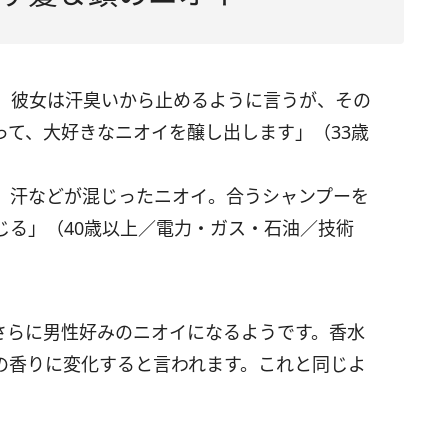
。彼女は汗臭いから止めるように言うが、その
って、大好きなニオイを醸し出します」（33歳
、汗などが混じったニオイ。合うシャンプーを
じる」（40歳以上／電力・ガス・石油／技術
さらに男性好みのニオイになるようです。香水
の香りに変化すると言われます。これと同じよ