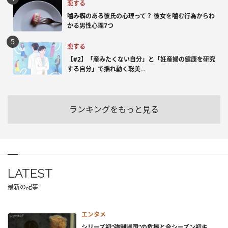
恋する
噛み癖のある彼氏の心理って？ 彼女を噛む行為からわ
かる男性心理7つ
恋する
【#2】「産みたくない自分」と「妊産婦の健康を研究
する自分」で揺れ動く聡美...
ランキングをもっと見る
LATEST
最新の記事
エンタメ
シリーズ初“強制帰国”の危機と今シーズン初キ