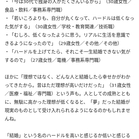
・「今は30代で独身の人がたくさんいるから」（30歳女性／
食品・飲料／事務系専門職）
・「若いころよりも、自分が丸くなって、ハードルは低くなっ
た気がする」（30歳女性／学校・教育関連／技術職）
・「むしろ、低くなったように思う。リアルに生活を意識で
きるようになったので」（29歳女性／その他／その他）
・「ハードルを上げてたら、それこそ一生結婚できない気が
するので」（27歳女性／電機／事務系専門職）
ほかに「理想ではなく、どんな人と結婚したら幸せかがわか
ってきたから。昔はただ理想が高いだけだった」（31歳女性
／医療・福祉／専門職）という声も。人としての成熟ととも
に、無駄に高かった理想が低くなると、「夢」だった結婚が
現実のものとして受け入れられるようになるのかもしれませ
んね。
「結婚」という名のハードルを高いと感じるか低いと感じる