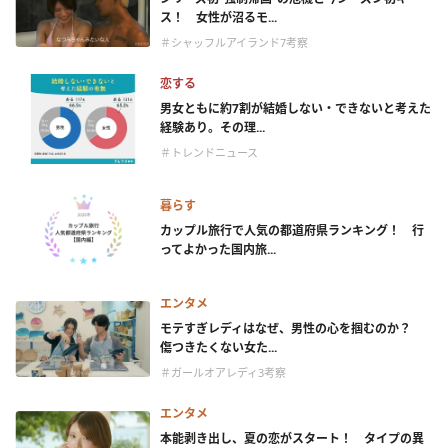
ス！ 女性が沼るモ...
＃シャッフルアイランド7考察
恋する
男女ともに約7割が結婚しない・できないと考えた
経験あり。その理...
＃トレンドニュース
暮らす
カップル旅行で人気の都道府県ランキング！ 行
ってよかった国内旅...
エンタメ
モテすぎレディはなぜ、男性の心を掴むのか？
傷つきたくない女た...
＃ガールオアレディ3考察
エンタメ
本能剥き出し、夏の恋がスタート！ タイプの異