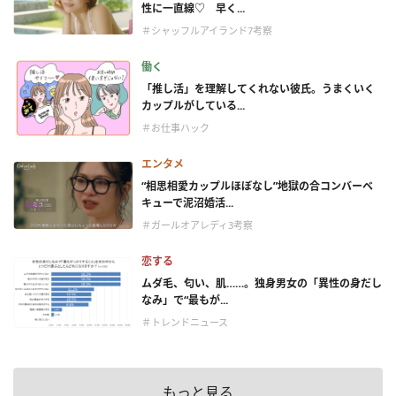
性に一直線♡ 早く...
＃シャッフルアイランド7考察
働く
「推し活」を理解してくれない彼氏。うまくいく
カップルがしている...
＃お仕事ハック
エンタメ
“相思相愛カップルほぼなし”地獄の合コンバーベ
キューで泥沼婚活...
＃ガールオアレディ3考察
恋する
ムダ毛、匂い、肌……。独身男女の「異性の身だし
なみ」で“最もが...
＃トレンドニュース
もっと見る