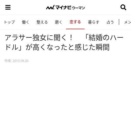
恋する
トップ
働く
整える
磨く
暮らす
占う
メ
アラサー独女に聞く！ 「結婚のハー
ドル」が高くなったと感じた瞬間
作成: 2013.09.20