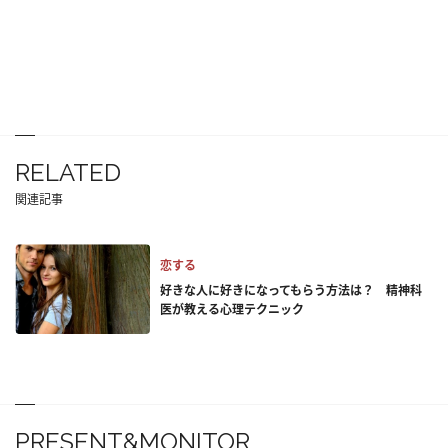
RELATED
関連記事
恋する
好きな人に好きになってもらう方法は？ 精神科
医が教える心理テクニック
PRESENT&MONITOR