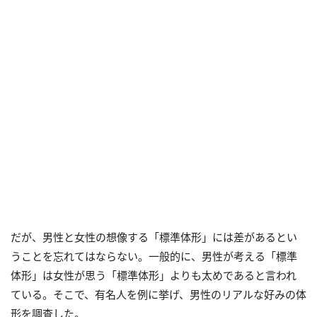
だが、男性と女性の想像する「標準体形」には差があるとい
うことを忘れてはならない。一般的に、男性が考える「標準
体形」は女性が思う「標準体形」よりも太めであると言われ
ている。そこで、有名人を例に挙げ、男性のリアルな好みの体
形を調査した。