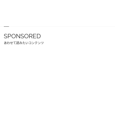
SPONSORED
あわせて読みたいコンテンツ