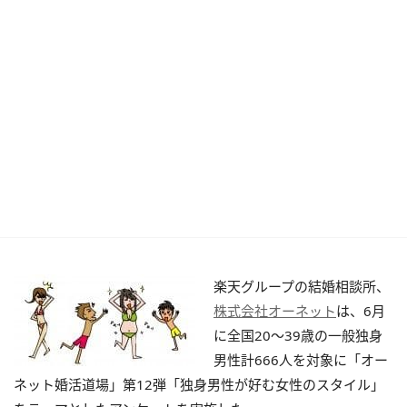
楽天グループの結婚相談所、
株式会社オーネット
は、6月
に全国20～39歳の一般独身
男性計666人を対象に「オー
ネット婚活道場」第12弾「独身男性が好む女性のスタイル」