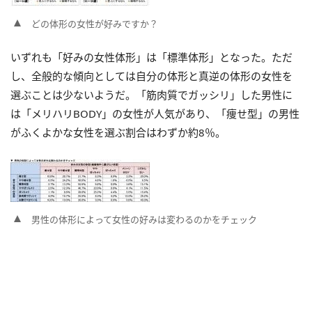
どの体形の女性が好みですか？
いずれも「好みの女性体形」は「標準体形」となった。ただ
し、全般的な傾向としては自分の体形と真逆の体形の女性を
選ぶことは少ないようだ。「筋肉質でガッシリ」した男性に
は「メリハリBODY」の女性が人気があり、「痩せ型」の男性
がふくよかな女性を選ぶ割合はわずか約8％。
男性の体形によって女性の好みは変わるのかをチェック