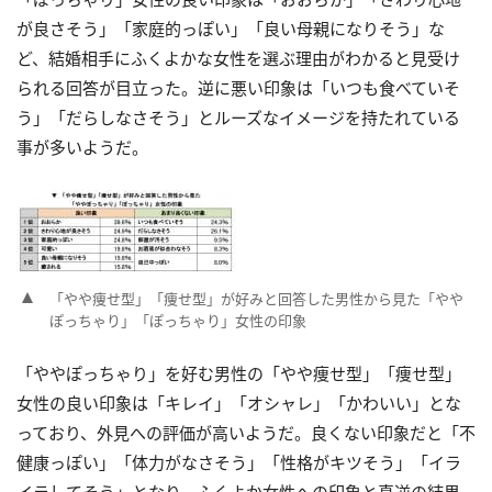
が良さそう」「家庭的っぽい」「良い母親になりそう」な
ど、結婚相手にふくよかな女性を選ぶ理由がわかると見受け
られる回答が目立った。逆に悪い印象は「いつも食べていそ
う」「だらしなさそう」とルーズなイメージを持たれている
事が多いようだ。
「やや痩せ型」「痩せ型」が好みと回答した男性から見た「やや
ぽっちゃり」「ぽっちゃり」女性の印象
「ややぽっちゃり」を好む男性の「やや痩せ型」「痩せ型」
女性の良い印象は「キレイ」「オシャレ」「かわいい」とな
っており、外見への評価が高いようだ。良くない印象だと「不
健康っぽい」「体力がなさそう」「性格がキツそう」「イラ