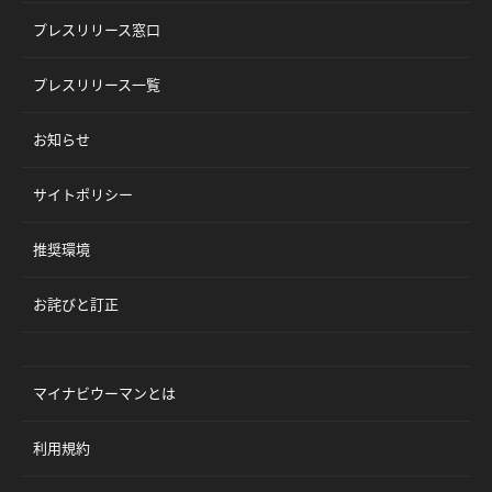
プレスリリース窓口
プレスリリース一覧
お知らせ
サイトポリシー
推奨環境
お詫びと訂正
マイナビウーマンとは
利用規約