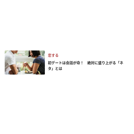
恋する
初デートは会話が命！ 絶対に盛り上がる「ネ
タ」とは